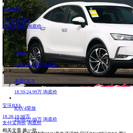
宝沃BX6
18.28-19.98万
支付宝询价
询底价
网友还看了
途胜L
15.98-20.78万
询底价
本田CR-V
18.59-24.99万
询底价
宝沃BX6
RAV4荣放
18.28-19.98万
16.98-22.88万
询底价
支付宝询价
询底价
相关文章
换一批