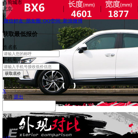
当前城市
北京
B
微信好友
朋友圈
QQ空间
新浪微博
获取最低报价
姓
名
名
手机号
获取底价
X
取消
退出
发送
写点什么吧