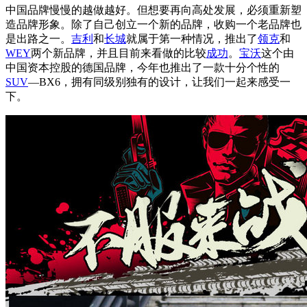
中国品牌慢慢的越做越好。但想要再向高处发展，必须重新塑
造品牌形象。除了自己创立一个新的品牌，收购一个老品牌也
是出路之一。
吉利
和
长城
就属于第一种情况，推出了
领克
和
WEY
两个新品牌，并且目前来看做的比较
成功
。
宝沃
这个由
中国资本控股的德国品牌，今年也推出了一款十分个性的
SUV
—BX6，拥有同级别独有的设计，让我们一起来感受一
下。