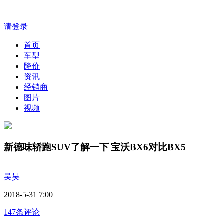
请登录
首页
车型
降价
资讯
经销商
图片
视频
新德味轿跑SUV了解一下 宝沃BX6对比BX5
吴昊
2018-5-31 7:00
147条评论