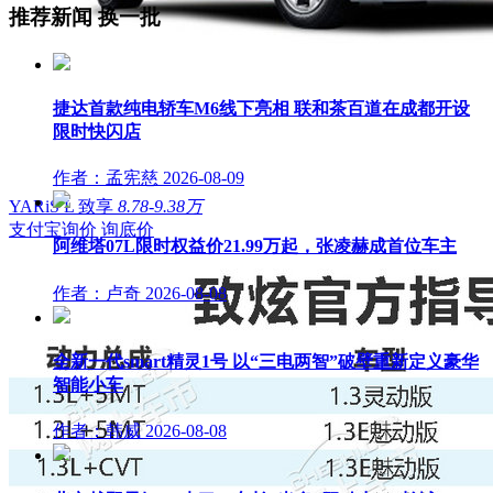
推荐新闻
换一批
捷达首款纯电轿车M6线下亮相 联和茶百道在成都开设
限时快闪店
作者：孟宪慈
2026-08-09
YARiS L 致享
8.78-9.38万
支付宝询价
询底价
阿维塔07L限时权益价21.99万起，张凌赫成首位车主
作者：卢奇
2026-08-08
全新一代smart精灵1号 以“三电两智”破壁重新定义豪华
智能小车
作者：韩威
2026-08-08