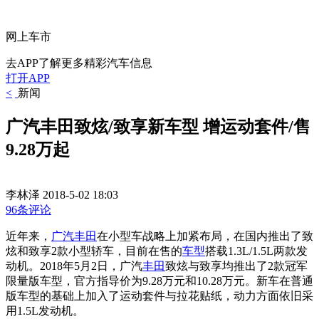
网上车市
去APP了解更多精彩汽车信息
打开APP
<
新闻
广汽丰田致炫/致享新车型 增运动套件/售
9.28万起
李林泽
2018-5-02 18:03
96条评论
近年来，
广汽丰田
在小型车战略上加紧布局，在国内推出了致
炫和致享2款小型轿车，目前在售的
车型
搭载1.3L/1.5L两款发
动机。2018年5月2日，广汽
丰田
致炫与致享均推出了2款冠军
限量版车型，官方指导价为9.28万元和10.28万元。新车在普通
版车型的基础上加入了运动套件与拉花贴纸，动力方面依旧采
用1.5L发动机。