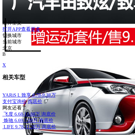
展开全文
打开APP查看更多
切换城市
当前城市
北京
B
X
相关车型
YARiS L 致享
8.78-9.38万
支付宝询价
询底价
网友还看了
飞度
6.68-10.88万
询底价
焕驰
6.69-7.09万
询底价
LIFE
9.78-11.28万
询底价