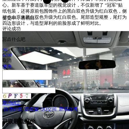
心。新车基于赛道版车型的视觉设计，不仅新增了 “冠军”贴
纸包装，还将原前包围饰件上的黑白双色升级为红白双色，侧
裙也由原来黑白双色升级为红白双色
。尾部造型规整，尾灯为
提交中，请稍后...
四边形设计，与造型犀利的前脸形成了鲜明对比。
评论成功
写点什么吧
96
6200
取消
登录
请
登录
后发表评论
取消
确定
微信好友
朋友圈
QQ空间
新浪微博
获取最低报价