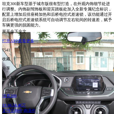
坦克300新车型基于城市版很有型打造，在外观内饰细节处进
行调整。内饰副驾饰板和迎宾踏板处加入全新专属纪念标识，
配置上增加后排座椅加热和后桥电控式差速锁，该功能通过开
启后桥电控式差速锁系统可自动调节左右轮间的转速差，赋予
车辆更强的脱困能力。
展开余下全文
打开APP查看更多
7541
收藏
分享
相关车型
坦克300
19.98-24.48万
支付宝询价
询底价