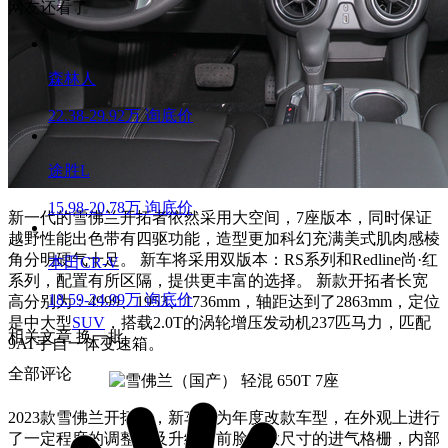
网友还看了
森林人
22.38-29.92万
询底价
途胜L
15.98-20.78万
询底价
新一代的雪佛兰开拓者依然采用大空间，7座版本，同时保证
越野性能出色带有四驱功能，造型更加科幻充满美式肌肉感棱
角分明硬气十足。 新车将采用双版本：RS系列和Redline尚·红
本田CR-V
系列，配置有所区隔，提供更丰富的选择。 新款开拓者长宽
18.59-24.99万
询底价
高分别为：4999、1953、1736mm，轴距达到了2863mm，定位
是中大型
SUV
，搭载2.0T的涡轮增压发动机237匹马力，匹配
相关文章
换一批
9AT手自一体变速箱。
全部评论
2023款雪佛兰开拓者，新车作为年度改款车型，在外观上进行
了一定程度的调整以及升级，前脸超大尺寸的进气格栅，内部