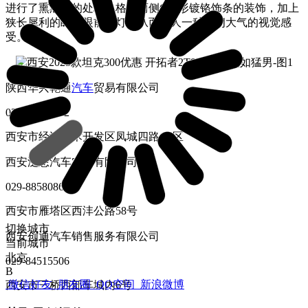
进行了熏黑式的处理，格栅两侧C字形镀铬饰条的装饰，加上
狭长犀利的眯眯眼前大灯，从而给人一种硬朗大气的视觉感
受。
陕西华兴乾通
汽车
贸易有限公司
029-86538222
西安市经济技术开发区凤城四路C5区
西安泛想汽车实业有限公司
029-88580861
西安市雁塔区西沣公路58号
切换城市
西安创通汽车销售服务有限公司
当前城市
北京
029-84515506
B
微信好友
朋友圈
QQ空间
新浪微博
西安市三桥西部车城内6号