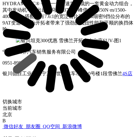
HYDRAMATIC® 手自一体变速箱组成的一套黄金动力组合，
其中发动机可输出最大马力237Ps，峰值扭矩350N·m/1500-
4000rpm，搭配拥有7.6:1的宽泛齿比范围和细密9挡位分布的
9AT变速箱，为开拓者带来了强劲的低扭性能和平顺的换挡体
验。
宁夏新世界汽车销售服务有限公司
0951-8989688
银川德胜工业园区宁夏大世界汽车市场10号楼1段雪佛兰
4S店
切换城市
当前城市
北京
B
微信好友
朋友圈
QQ空间
新浪微博