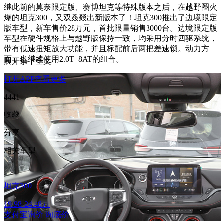
继此前的莫奈限定版、赛博坦克等特殊版本之后，在越野圈火
爆的坦克300，又双叒叕出新版本了！坦克300推出了边境限定
版车型，新车售价28万元，首批限量销售3000台。边境限定版
车型在硬件规格上与越野版保持一致，均采用分时四驱系统，
带有低速扭矩放大功能，并且标配前后两把差速锁。动力方
面，也继续使用2.0T+8AT的组合。
展开余下全文
打开APP查看更多
4441
收藏
分享
相关车型
坦克300
19.98-24.48万
支付宝询价
询底价