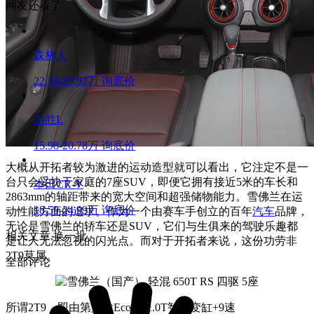
网友还看了
森林人
22.38-29.92万
询底价
途胜L
15.98-20.78万
询底价
大概从开拓者较为激进的运动造型就可以看出，它注定不是一
台只会妥协于家庭的7座SUV，即便它拥有接近5米的车长和
本田CR-V
2863mm的轴距带来的宽大空间和超强储物能力。雪佛兰在运
18.59-24.99万
询底价
动性能方面的追求。作为一个由赛车手创立的百年
汽车
品牌，
无论是雪佛兰的轿车还是SUV，它们与生俱来的驾驶乐趣都
相关文章
换一批
是让人无法忽视的闪光点。而对于开拓者来说，这份功劳非
2T9莫属。
全部评论
所谓2T9，即由第八代Ecotec 2.0T智能变缸+9速