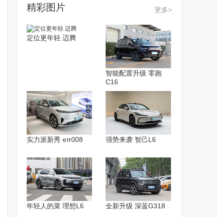
精彩图片
更多>
定位更年轻 迈腾
智能配置升级 零跑
C16
实力派新秀 eπ008
强势来袭 智己L6
年轻人的菜 理想L6
全新升级 深蓝G318