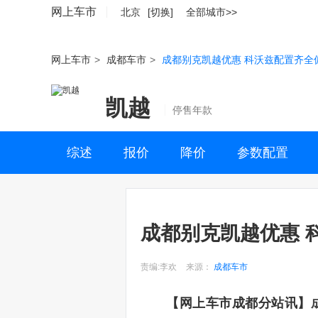
网上车市
北京
[切换]
全部城市>>
网上车市
>
成都车市
>
成都别克凯越优惠 科沃兹配置齐全
凯越
停售年款
综述
报价
降价
参数配置
成都别克凯越优惠 
责编:李欢
来源：
成都车市
【网上车市成都分站讯】