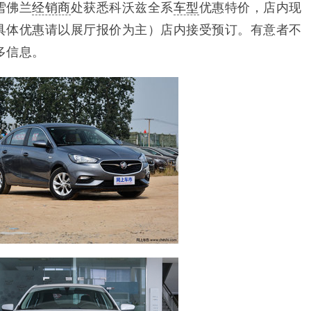
雪佛兰
经销商
处获悉科沃兹全系
车型
优惠特价，店内现
具体优惠请以展厅报价为主）店内接受预订。有意者不
多信息。