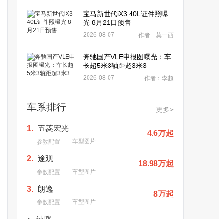
宝马新世代iX3 40L证件照曝
光 8月21日预售
2026-08-07
作者：莫一西
奔驰国产VLE申报图曝光：车
长超5米3轴距超3米3
2026-08-07
作者：李超
车系排行
更多>
1.
五菱宏光
4.6万起
车型图片
参数配置
2.
途观
18.98万起
车型图片
参数配置
3.
朗逸
8万起
车型图片
参数配置