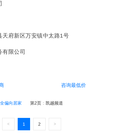
司
7
县天府新区万安镇中太路1号
务有限公司
商
咨询最低价
齐全偏向居家
第2页
:
凯越频道
<
1
2
>