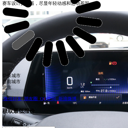
赛车设计扩散器，尽显年轻动感和运动基因。
切换城市
当前城市
北京
B
微信好友
朋友圈
QQ空间
新浪微博
获取最低报价
姓
名
名