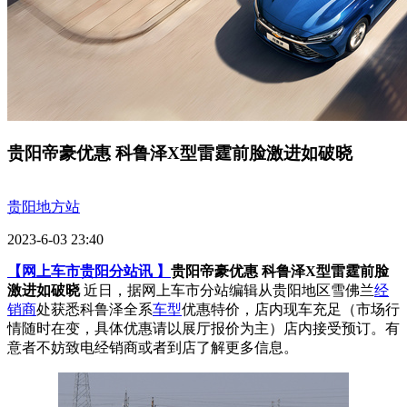
贵阳帝豪优惠 科鲁泽X型雷霆前脸激进如破晓
贵阳地方站
2023-6-03 23:40
【网上车市贵阳分站讯 】
贵阳帝豪优惠 科鲁泽X型雷霆前脸
激进如破晓
近日，据网上车市分站编辑从贵阳地区雪佛兰
经
销商
处获悉科鲁泽全系
车型
优惠特价，店内现车充足（市场行
情随时在变，具体优惠请以展厅报价为主）店内接受预订。有
意者不妨致电经销商或者到店了解更多信息。