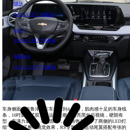
骐达
8.99-13.59万
询底价
MG6
10.98-13.98万
询底价
标致408
10.97-12.57万
询底价
相关文章
换一批
全部评论
车身侧面，科鲁泽整车车长达到4.63米，肌肉感十足的车身线
条，16吋旋风式双五辐运动轮毂、高亮黑外后视镜，硬朗有
型，充满力量感。 车尾部分，“镀铬饰条贯穿了两侧的LED灯
组”，拉宽了整车视觉效果，RS专属曜黑运动尾翼搭配夸张的