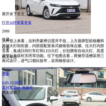
展开余下全文
打开APP查看更多
2089
收藏
从外形上来看，吉利帝豪辨识度并不低，上方盾牌型前格栅和
两侧大灯组衔接，内部搭配竖条式镀铬装饰点缀。往大灯内部
分享
去看，集成日间行车灯和LED大灯，分别拥有自动大灯、高度
调节以及延时关闭等功能。往下包围去看，两侧导流槽采用三
相关车型
角式设计，进气口都比较窄，采用梯形设计。
帝豪
6.89-10.98万
支付宝询价
询底价
网友还看了