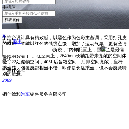
手机号
获取底价
X
中控台设计具有精致感，以黑色作为色彩主基调，采用打孔皮
取消
退出
的材质，并辅以红色的缝线点缀，增加了运动气氛，更有激情
×
时尚的感觉，正如朱老师所说，“内饰配置上，雪佛兰是最懂
年轻消费者了”。在空间上，2640mm长轴距带来宽敞的空间体
发送
验，22处储物空间，405L后备箱空间，后排空间宽敞，座椅
乘坐感、包覆感都相当不错，即使是长途乘坐，也不会感觉特
写点什么吧
别的疲惫。
2089