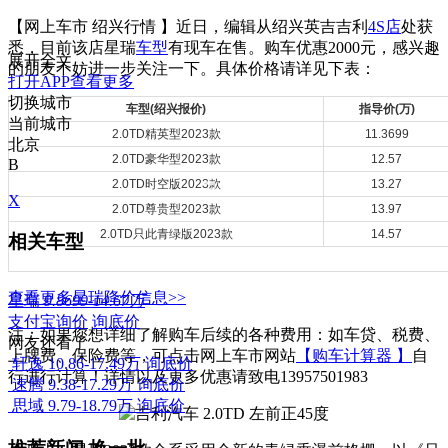
【网上车市 绍兴行情 】近日，编辑从绍兴英吉吉利
4S店
处获
悉，目前该店星瑞
车型
有现车在售。购车优惠2000元，感兴趣
展开全文
的朋友不妨进一步关注一下。具体价格请详见下表：
打开APP查看更多
切换城市
车型(绍兴报价)
指导价(万)
当前城市
2.0TD精英型2023款
11.3699
北京
2.0TD豪华型2023款
12.57
B
2.0TD时空版2023款
13.27
X
2.0TD尊贵型2023款
13.97
2.0TD只此青绿版2023款
14.57
相关车型
查看更多星瑞降价信息>>
星瑞
9.8699-14.67万
支付宝询价
询底价
注：如果您想详细了解购车后续的各种费用：如车贷、税费、
网友还看了
上牌费、保险费等，可点击网上车市网站
【购车计算器 】
自
轩逸
10.86-17.49万
询底价
行进行计算！详情以及更多优惠请致电13957501983
速腾
9.38-17.29万
询底价
思域
9.79-18.79万
询底价