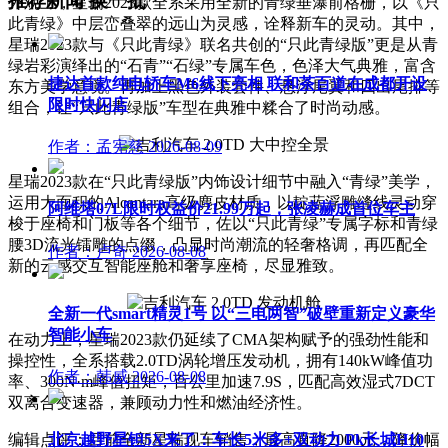
推荐新闻
换一批
外观上，星瑞2023款全系采用全新的青绿垂瀑前格栅，以《只
此青绿》中层峦叠翠的远山为灵感，诠释新车的灵动。其中，
星瑞2023款与《只此青绿》联名共创的“只此青绿版”更是从青
绿岩彩演绎出的“石青”“石绿”专属车色，色泽大气典雅，富含
捷达首款纯电轿车M6线下亮相 联和茶百道在成都开设
东方美学意境。再加上黑色外装套件、悬浮尾翼和四出尾排等
限时快闪店
组合，让“只此青绿版”车型在典雅中糅合了时尚动感。
作者：孟宪慈
2026-08-09
星瑞2023款在“只此青绿版”内饰设计细节中融入“青绿”美学，
运用大面积的Alcantara高级麂皮材质，以靛蓝浮雕缝线灵动穿
阿维塔07L限时权益价21.99万起，张凌赫成首位车主
梭于座椅和门板等各个细节，佐以“只此青绿”专属字标和青绿
腰3D流光镭雕的点缀，凸显时尚潮流的轻奢格调，再匹配全
作者：卢奇
2026-08-08
新的云感交互智能座舱和奢享座椅，尽显雅致。
全新一代smart精灵1号 以“三电两智”破壁重新定义豪华
智能小车
在动力上，星瑞2023款仍延续了CMA架构赋予的强劲性能和
操控性，全系搭载2.0TD涡轮增压发动机，拥有140kW峰值功
作者：韩威
2026-08-08
率、300N·m峰值扭矩，百公里加速7.9S，匹配高效湿式7DCT
双离合变速器，兼顾动力性和燃油经济性。
北京越野星钽5X来了：车长5米多+双动力 Pk长城H10
编辑点评：目前全新星瑞现车销售，最高直降2000元，降价幅