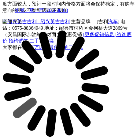
度方面较大，预计一段时间内价格方面将会保持稳定，有购车
意向的朋友不妨到店详谈选购。
作者：莫一西
2026-08-08
全部评论
绍兴英吉吉利
主营品牌： [吉利
汽车
] 电
话：
0575-88364949
地址：
绍兴市柯桥区金柯桥大道2869号
（安昌国际加油站斜对面）
优惠促销
[更多促销信息]
咨询底
价
预约试驾
二手车置换
大家都在看：
5万以内最便宜的二手车