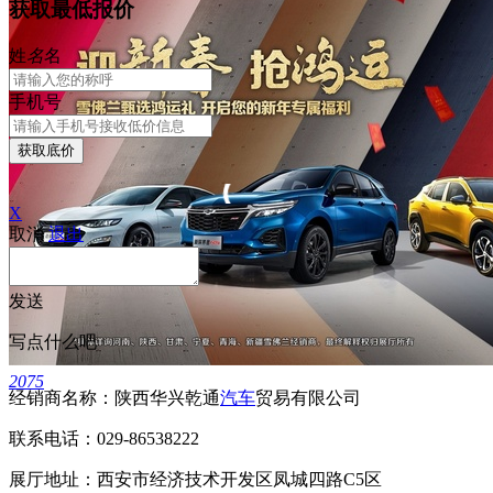
获取最低报价
姓
名
名
手机号
获取底价
X
取消
退出
发送
写点什么吧
2075
经销商名称：陕西华兴乾通
汽车
贸易有限公司
联系电话：029-86538222
展厅地址：西安市经济技术开发区凤城四路C5区