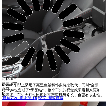
切换城市
当前城市
Redline车型上采用了亮黑色塑料饰条将之取代，同时“金领
北京
结”logo也变成了“黑领结”，整个车头的视觉效果看起来更加
B
的深邃。车头大灯也比现款车型更显得修长，也更有攻击性。
微信好友
朋友圈
QQ空间
新浪微博