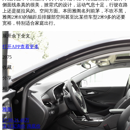
侧面线条真的很美，掀背式的设计，运动气息十足，行驶在路
上还是挺拉风的。空间方面。本田雅阁名列前茅，不吹不黑，
雅阁2米83的轴距后排腿部空间甚至比某些车型2米9多的还要
宽裕，特别适合家庭出行。
展开余下全文
打开APP查看更多
2075
收藏
分享
相关车型
雅阁
17.98-21.48万
支付宝询价
询底价