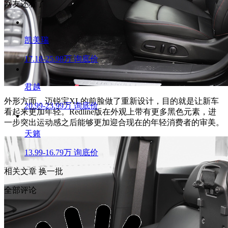
网友还看了
凯美瑞
17.18-25.98万
询底价
君越
外形方面，迈锐宝XL的前脸做了重新设计，目的就是让新车
20.99-23.99万
询底价
看起来更加年轻。Redline版在外观上带有更多黑色元素，进
一步突出运动感之后能够更加迎合现在的年轻消费者的审美。
天籁
13.99-16.79万
询底价
相关文章
换一批
全部评论