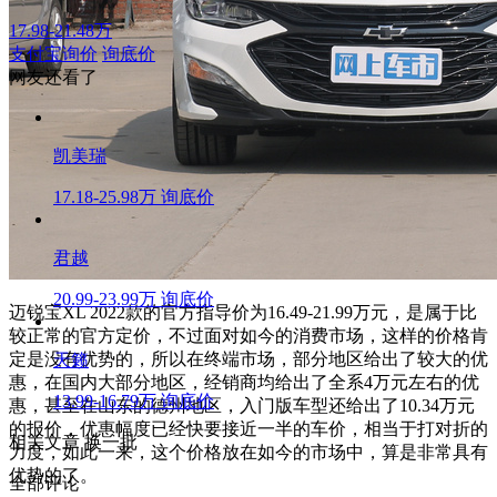
17.98-21.48万
支付宝询价
询底价
网友还看了
凯美瑞
17.18-25.98万
询底价
君越
20.99-23.99万
询底价
迈锐宝XL 2022款的官方指导价为16.49-21.99万元，是属于比
较正常的官方定价，不过面对如今的消费市场，这样的价格肯
定是没有优势的，所以在终端市场，部分地区给出了较大的优
天籁
惠，在国内大部分地区，经销商均给出了全系4万元左右的优
13.99-16.79万
询底价
惠，甚至在山东的德州地区，入门版车型还给出了10.34万元
的报价，优惠幅度已经快要接近一半的车价，相当于打对折的
相关文章
换一批
力度，如此一来，这个价格放在如今的市场中，算是非常具有
优势的了。
全部评论