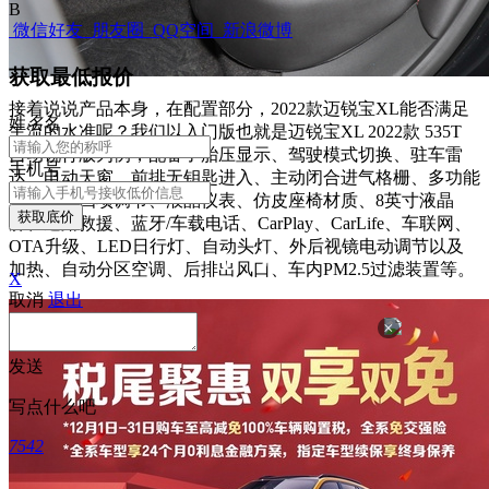
B
微信好友
朋友圈
QQ空间
新浪微博
获取最低报价
接着说说产品本身，在配置部分，2022款迈锐宝XL能否满足
姓
名
名
主流的水准呢？我们以入门版也就是迈锐宝XL 2022款 535T
自动锐行版为例，配备了胎压显示、驾驶模式切换、驻车雷
手机号
达、电动天窗、前排无钥匙进入、主动闭合进气格栅、多功能
方向盘及四项调节、液晶仪表、仿皮座椅材质、8英寸液晶
获取底价
屏、道路救援、蓝牙/车载电话、CarPlay、CarLife、车联网、
OTA升级、LED日行灯、自动头灯、外后视镜电动调节以及
加热、自动分区空调、后排出风口、车内PM2.5过滤装置等。
X
取消
退出
×
发送
写点什么吧
7542