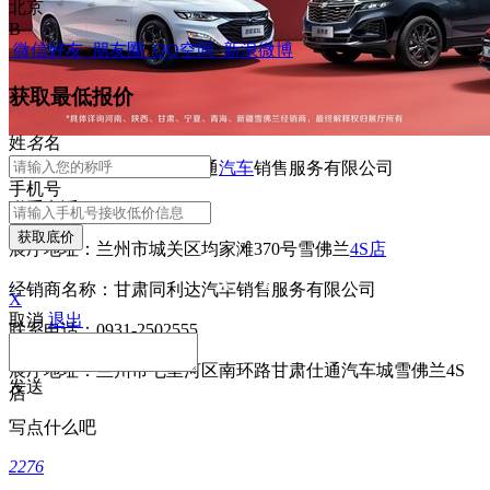
北京
B
微信好友
朋友圈
QQ空间
新浪微博
获取最低报价
姓
名
名
经销商名称：甘肃赛亚华通
汽车
销售服务有限公司
手机号
联系电话：0931-2113500
获取底价
展厅地址：兰州市城关区均家滩370号雪佛兰
4S店
经销商名称：甘肃同利达汽车销售服务有限公司
X
取消
退出
联系电话：0931-2502555
展厅地址：兰州市七里河区南环路甘肃仕通汽车城雪佛兰4S
发送
店
写点什么吧
2276