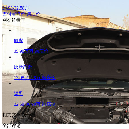
24.98-32.58万
支付宝询价
询底价
网友还看了
傲虎
35.98万万
询底价
唐新能源
17.98-21.98万
询底价
锐界
22.68-30.98万
询底价
相关文章
换一批
全部评论