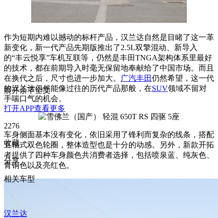
作为短期内难以撼动的标杆产品，汉兰达自然是目睹了这一革
新变化，新一代产品先期版推出了2.5L双擎混动、新导入
的“丰云悦享”车机互联等，仍然是丰田TNGA架构体系里最好
的技术，都在前期导入时毫无保留地奉献给了中国市场。而且
在换代之后，尺寸也进一步加大。
广汽丰田
仍然希望，这一代
的汉兰达仍然能像过往的历代产品那般，在
SUV
领域不留对
展开余下全文
手喘口气的机会。
打开APP查看更多
2276
车身侧面基本没有变化，依旧采用了锋利而复杂的线条，搭配
收藏
五辐式双色轮圈，整体造型也是十分的动感。另外，新款开拓
者提供了四种车身颜色共消费者选择，包括喷泉蓝、纯灰色、
分享
青铜色以及亮红色。
相关车型
汉兰达