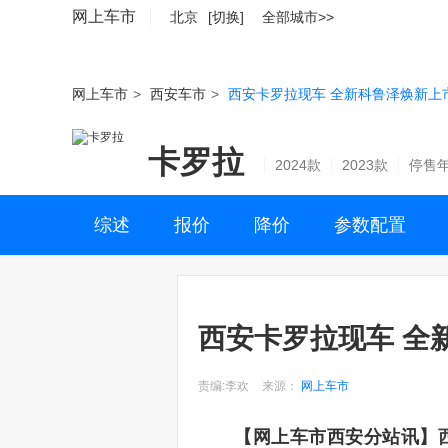
网上车市
北京
[切换]
全部城市>>
网上车市
>
西安车市
>
西安卡罗拉现车 全新科鲁泽焕新上
卡罗拉
2024款
2023款
停售
综述
报价
降价
参数配置
西安卡罗拉现车 全
责编:李欢
来源：
网上车市
【网上车市西安分站讯】