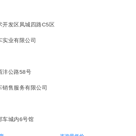
2
术开发区凤城四路C5区
车实业有限公司
1
沣公路58号
车销售服务有限公司
6
部车城内6号馆