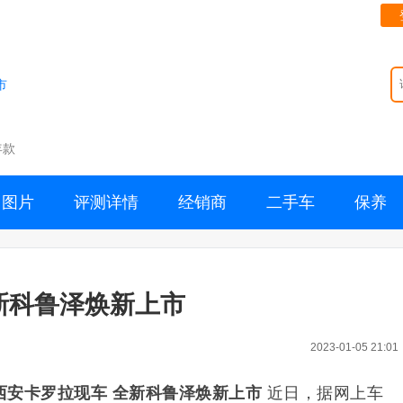
市
年款
图片
评测详情
经销商
二手车
保养
新科鲁泽焕新上市
2023-01-05 21:01
西安卡罗拉现车 全新科鲁泽焕新上市
近日，据网上车