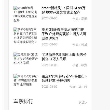
smart新精灵1：限时14.99万
起 800V+激光雷达全配齐
2026-08-06
作者：高娜
享界G9静态评测从摘星门把
手到户外厨房硬派生活方式可
以多讲究？
2026-08-06
作者：韩威
宝马新世代i3德国上市 起售价
折合51万人民币
2026-08-06
作者：徐辉
路虎X华为 神行者5年将推出6
款越野车 全球销售
2026-08-06
作者：莫一西
车系排行
更多>