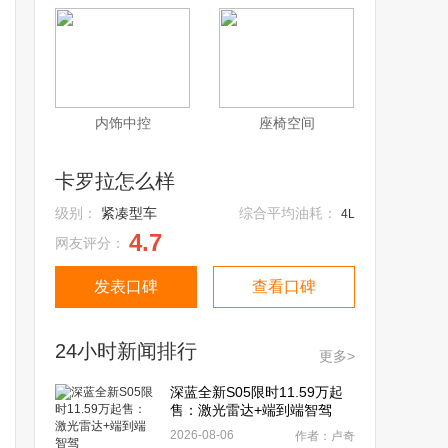
内饰中控
座椅空间
卡罗拉怎么样
级别：
紧凑型车
综合平均油耗：
4L
4.7
网友评分：
发表口碑
查看口碑
24小时新闻排行
更多>
深蓝全新S05限时11.59万起
售：激光雷达+端到端智驾
2026-08-06
作者：卢奇