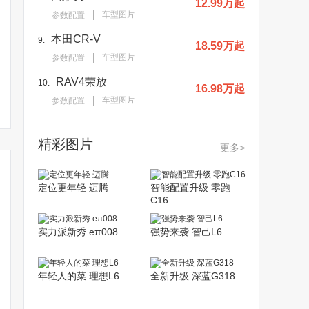
12.99万起
车型图片
参数配置
本田CR-V
9.
18.59万起
车型图片
参数配置
RAV4荣放
10.
16.98万起
车型图片
参数配置
精彩图片
更多>
定位更年轻 迈腾
智能配置升级 零跑
C16
实力派新秀 eπ008
强势来袭 智己L6
年轻人的菜 理想L6
全新升级 深蓝G318