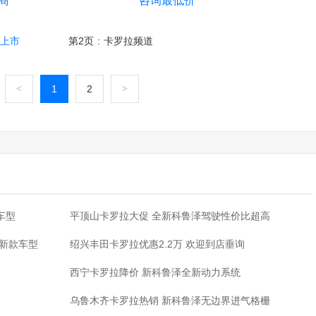
商
咨询最低价
新上市
第2页
:
卡罗拉频道
<
1
2
>
·
车型
平顶山卡罗拉大促 全新科鲁泽驾驶性价比超高
·
2新款车型
绍兴丰田卡罗拉优惠2.2万 欢迎到店垂询
·
西宁卡罗拉降价 新科鲁泽全新动力系统
·
乌鲁木齐卡罗拉热销 新科鲁泽无边界进气格栅