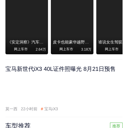
《安定洞察》汽车烧不烧油，和石油安全无关！
皮卡也能豪华越野！纵横F700上市，限时卖29.99万起
网上车市
网上车市
网上车市
2.64万
3.18万
宝马新世代iX3 40L证件照曝光 8月21日预售
莫一西
22小时前
#
宝马iX3
车型推荐
推荐