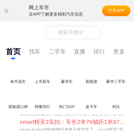
网上车市
打开APP
去APP了解更多精彩汽车信息
搜索关键词
首页
找车
二手车
直播
排行
更多
条件选车
上市新车
豪华车
新能源
豪华二手车
美国花旗：奇瑞市值被严重低估！预计36港元/股
新能源口碑
销量排行
热门SUV
皮卡车
对比
近期美国权威投行花旗再度发布研报，坚定维持奇瑞汽车（09973.HK）买入评级，将其合理目标价定格在36港元/股。对照公司最新25.46港元的二级市场现价，这一目标价意味着股价存在41.4%的可观上行空间，花旗直言，当前资本市场受短期市场情绪、国内车市价格战扰动，明显低估了奇瑞长期价值与全球化成长潜力。
smart精灵2实拍：车长2米76轴距1米87，车重1.1吨
smart fortwo的纯电继任者终于有实车了。smart精灵2号出现在工信部最新一批申报目录中，外观和概念车几乎一模一样，量产还原度相当高。