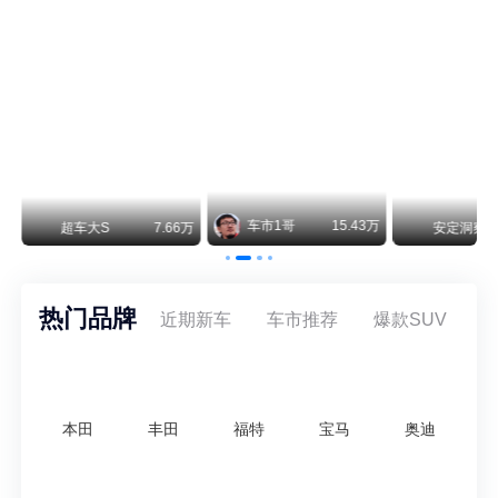
美国花旗：奇瑞市值被严重低估！预计36港元/股
近期美国权威投行花旗再度发布研报，坚定维持奇瑞汽车（09973.HK）买入评级，将其合理目标价定格在36港元/股。对照公司最新25.46港元的二级市场现价，这一目标价意味着股价存在41.4%的可观上行空间，花旗直言，当前资本市场受短期市场情绪、国内车市价格战扰动，明显低估了奇瑞长期价值与全球化成长潜力。
车市1哥
15.43万
万
超车大S
7.66万
安定洞察
热门品牌
近期新车
车市推荐
爆款SUV
本田
丰田
福特
宝马
奥迪