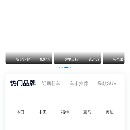
smart精灵2实拍：车长2米76轴距1米87，车重1.1吨
smart fortwo的纯电继任者终于有实车了。smart精灵2号出现在工信部最新一批申报目录中，外观和概念车几乎一模一样，量产还原度相当高。
美国花旗：奇瑞市值被严重低估！预计36港元/股
近期美国权威投行花旗再度发布研报，坚定维持奇瑞汽车（09973.HK）买入评级，将其合理目标价定格在36港元/股。对照公司最新25.46港元的二级市场现价，这一目标价意味着股价存在41.4%的可观上行空间，花旗直言，当前资本市场受短期市场情绪、国内车市价格战扰动，明显低估了奇瑞长期价值与全球化成长潜力。
万
安定洞察
8.07万
智电出行
8.54万
智电出行
热门品牌
近期新车
车市推荐
爆款SUV
本田
丰田
福特
宝马
奥迪