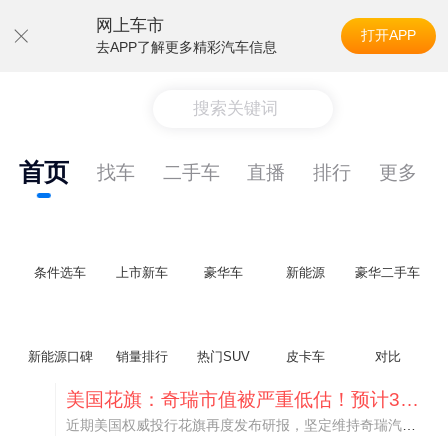
网上车市
打开APP
去APP了解更多精彩汽车信息
搜索关键词
首页
找车
二手车
直播
排行
更多
条件选车
上市新车
豪华车
新能源
豪华二手车
新能源口碑
销量排行
热门SUV
皮卡车
对比
美国花旗：奇瑞市值被严重低估！预计36港元/股
近期美国权威投行花旗再度发布研报，坚定维持奇瑞汽车（09973.HK）买入评级，将其合理目标价定格在36港元/股。对照公司最新25.46港元的二级市场现价，这一目标价意味着股价存在41.4%的可观上行空间，花旗直言，当前资本市场受短期市场情绪、国内车市价格战扰动，明显低估了奇瑞长期价值与全球化成长潜力。