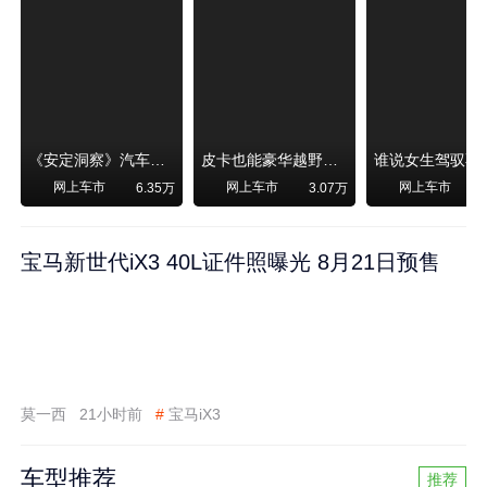
《安定洞察》汽车烧不烧油，和石油安全无关！
皮卡也能豪华越野！纵横F700上市，限时卖29.99万起
网上车市
网上车市
网上车市
6.35万
3.07万
宝马新世代iX3 40L证件照曝光 8月21日预售
莫一西
21小时前
#
宝马iX3
车型推荐
推荐