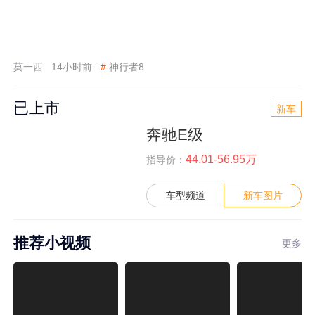
莫一西
14小时前
#
神行者8
已上市
新车
奔驰E级
44.01-56.95万
指导价：
车型频道
新车图片
推荐小视频
更多