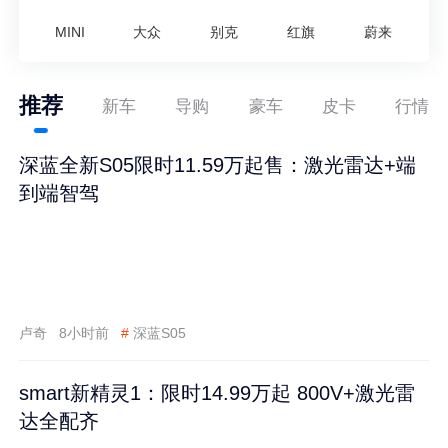
MINI
大众
别克
红旗
蔚来
推荐
新车
导购
豪车
皮卡
行情
深蓝全新S05限时11.59万起售：激光雷达+端
到端智驾
卢奇
8小时前
#
深蓝S05
smart新精灵1：限时14.99万起 800V+激光雷
达全配齐