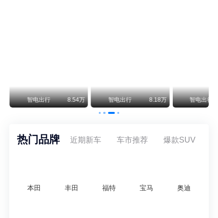
阿斯顿·马丁退出北京市场 三家门店全部关闭
曾在北京坐拥多家授权网点、稳居华北超豪华汽车市场重要一席的阿斯顿·马丁，如今彻底走完了在北京新车零售的全部征程。
不要伤了余承东的心！不内卷价格的华为，弥足珍贵！
纵观鸿蒙智行一路走来的发展路径，很难得地走出了一条和当下车市截然不同的道路：不靠降价走量、不参与低端价格厮杀，始终以技术迭代、架构创新、智能化体验升级、整车品质突破作为核心驱动力，稳步实现产品价值向上、品牌价格带稳步攀升。
万
智电出行
8.54万
智电出行
8.18万
智电出行
热门品牌
近期新车
车市推荐
爆款SUV
本田
丰田
福特
宝马
奥迪