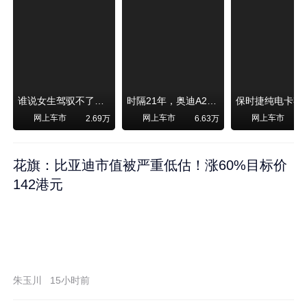
谁说女生驾驭不了大SUV？看我开问界M6驰骋坝上草原！
时隔21年，奥迪A2强势归来！
网上车市
网上车市
网上车市
2.69万
6.63万
1
花旗：比亚迪市值被严重低估！涨60%目标价
142港元
朱玉川
15小时前