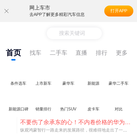
网上车市
打开APP
去APP了解更多精彩汽车信息
搜索关键词
首页
找车
二手车
直播
排行
更多
条件选车
上市新车
豪华车
新能源
豪华二手车
新能源口碑
销量排行
热门SUV
皮卡车
对比
不要伤了余承东的心！不内卷价格的华为，弥足珍贵！
纵观鸿蒙智行一路走来的发展路径，很难得地走出了一条和当下车市截然不同的道路：不靠降价走量、不参与低端价格厮杀，始终以技术迭代、架构创新、智能化体验升级、整车品质突破作为核心驱动力，稳步实现产品价值向上、品牌价格带稳步攀升。