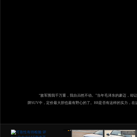
“敌军围我千万重，我自岿然不动。”当年毛泽东的豪迈，却让我联
牌SUV中，定价最大胆也最有野心的了。H8是否有这样的实力，
是，H8从自身品质来说，对得起这个价位。
1/47
2/47