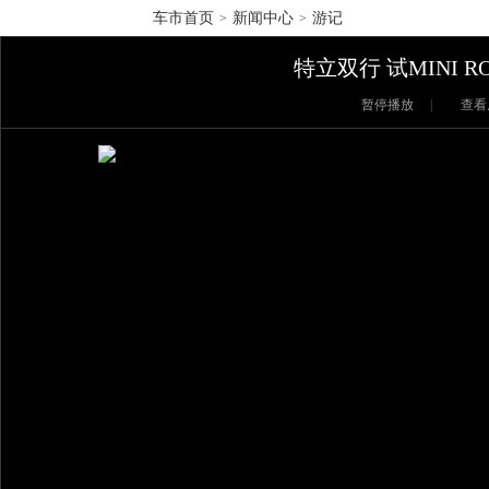
车市首页
新闻中心
游记
>
>
特立双行 试MINI RO
暂停播放
|
查看