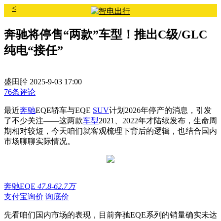
<
奔驰将停售“两款”车型！推出C级/GLC
纯电“接任”
盛田肸
2025-9-03 17:00
76条评论
最近
奔驰
EQE轿车与EQE
SUV
计划2026年停产的消息，引发
了不少关注——这两款
车型
2021、2022年才陆续发布，生命周
期相对较短，今天咱们就客观梳理下背后的逻辑，也结合国内
市场聊聊实际情况。
奔驰EQE
47.8-62.7万
支付宝询价
询底价
先看咱们国内市场的表现，目前奔驰EQE系列的销量确实未达