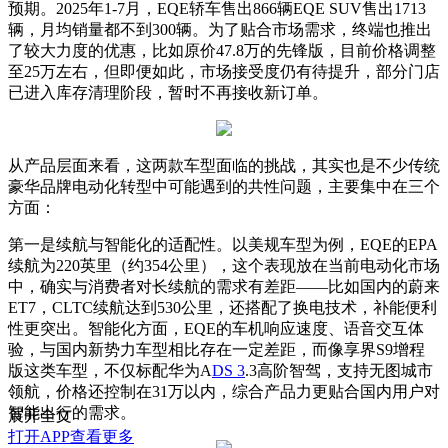
预期。2025年1-7月，EQE轿车售出866辆EQE SUV售出1713
辆，月均销量都不到300辆。为了贴合市场需求，终端也推出
了较大力度的优惠，比如原价47.8万的先锋版，目前价格调整
至25万左右，但即便如此，市场接受度仍有待提升，部分门店
已进入库存清理阶段，暂时不再接收新订单。
从产品层面来看，这两款车型面临的挑战，其实也是不少传统
豪华品牌电动化转型中可能遇到的共性问题，主要集中在三个
方面：
第一是续航与智能化的适配性。以美规车型为例，EQE的EPA
续航为220英里（约354公里），这个表现放在当前电动化市场
中，确实与消费者对长续航的需求有差距——比如国内的蔚来
ET7，CLTC续航达到530公里，还搭配了换电技术，补能便利
性更突出。智能化方面，EQE的车机响应速度、语音交互体
验，与国内新势力车型相比存在一定差距，而像享界S9增程
版这类车型，不仅标配华为A
DS 3
.3高阶智驾，支持无图城市
领航，价格还控制在31万以内，综合产品力更贴合国内用户对
智能出行的需求。
展开全文
打开APP查看更多