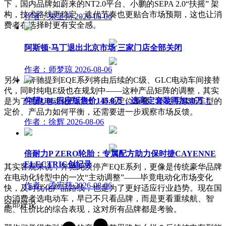
下，国内品牌如蔚来的NT2.0平台、小鹏的SEPA 2.0“扶摇” 架
构，技术路线更稳定，迭代节奏也更贴合市场预期，这也让消
作者：朱玉川
2026-08-06
费者在选择时更有安全感。
阿斯顿·马丁退出北京市场 三家门店全部关闭
作者：师梦琼
2026-08-06
另外，奔驰提到EQE系列将由后续的C级、GLC电动车间接替
代，同时纯电E级也在规划中——这种产品矩阵的调整，其实
仰望U8L四座版售价145.8万，选高定套装再加30万！
是为了优化电动化产品线，避免定位重叠，不过后续新车型的
定价、产品力如何平衡，还需要进一步观察市场反馈。
作者：徐辉
2026-08-06
倍耐力P ZERO轮胎：专属配方助力保时捷CAYENNE
ELECTRIC创纪录
其实客观来说，奔驰此次停产EQE系列，更像是传统豪华品牌
在电动化转型中的一次“主动调整”——毕竟电动化市场变化
作者：孟宪慈
2026-08-06
快，及时优化产品路线，也是为了更好适应行业趋势。现在国
内消费者选电动车，早已不只看品牌，而是更看重续航、智
全部评论
能、性价比的综合表现，这对所有品牌都是考验。