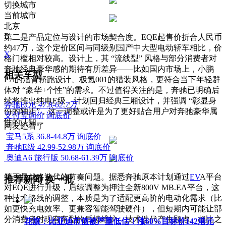
切换城市
当前城市
北京
B
第二是产品定位与设计的市场契合度。EQE起售价折合人民币
约47万，这个定价区间与同级别国产中大型电动轿车相比，价
X
格门槛相对较高。设计上，其 “流线型” 风格与部分消费者对
奔驰经典豪华感的期待有所差异——比如国内市场上，小鹏
相关车型
P7i的溜背轿跑设计、极氪001的猎装风格，更符合当下年轻群
体对 “豪华+个性”的需求。不过值得关注的是，奔驰已明确后
续将推出纯电E级，计划回归经典三厢设计，并强调 “彰显身
奔驰EQE
47.8-62.7万
份的轴距”，这一调整或许是为了更好贴合用户对奔驰豪华属
支付宝询价
询底价
性的认知。
网友还看了
宝马5系
36.8-44.8万
询底价
奔驰E级
42.99-52.98万
询底价
奥迪A6 旅行版
50.68-61.39万
询底价
第三是战略迭代的节奏问题。据悉奔驰原本计划通过
EV
A平台
推荐新闻
换一批
对EQE进行升级，后续调整为押注全新800V MB.EA平台，这
种技术路线的调整，本质是为了适配更高阶的电动化需求（比
如更快充电效率、更兼容智能驾驶硬件），但短期内可能让部
分消费者对现有车型的后续维护、技术迭代产生顾虑。相比之
花旗：比亚迪市值被严重低估！涨60%目标价142港元