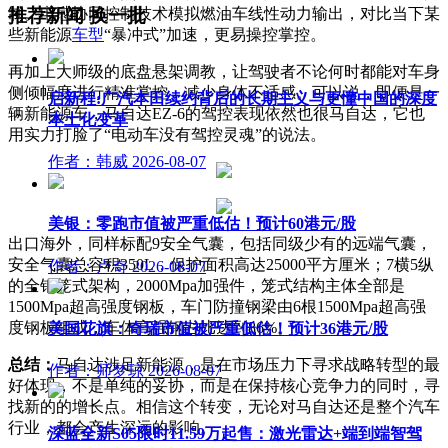
制。电感协同控制技术模拟燃油车线性动力输出，对比当下某
推荐新闻
换一批
些新能源
车型
“暴冲式”加速，更易操控掌控。
再加上大师级的底盘悬架调教，让驾驶者不论何时都能对车身
侧倾幅度进行精准掌控，减少身体不适感。可以说，即便是一
启新程:广汽本田续约背后的长期主义与更懂中国的深度
辆新能源车，马自达EZ-6的驾控表现依然也很马自达，它也
本土化变革
用实力打脸了“电动车没有驾控灵魂”的说法。
作者：韩威
2026-08-07
美银：零跑市值被严重低估！预计60港元/股
出口海外，同样标配9安全气囊，包括同级少有的远端气囊，
安全气囊总容积350L，保护面积高达25000平方厘米；7横5纵
作者：卢奇
2026-08-07
的全钢笼式架构，2000Mpa加强件，笼式结构主体全部是
1500Mpa超高强度钢板，车门防撞钢梁由6根1500Mpa超高强
度钢板组成，车体高强钢占比达到86%。
美国花旗：奇瑞市值被严重低估！预计36港元/股
总结：
马自达涉足新能源，是在市场压力下寻求战略转型的最
作者：师梦琼
2026-08-07
好体现，不是单纯的妥协，而是在保持核心竞争力的同时，寻
找新的的增长点。相信这个转变，无论对马自达还是整个汽车
行业，都会产生深远的影响。
深蓝全新S05限时11.59万起售：激光雷达+端到端智驾