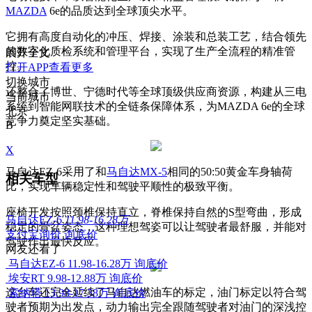
MAZDA
6e的品质达到全球顶尖水平。
它拥有高度自动化的冲压、焊接、涂装和总装工艺，结合领先
的数字化质检系统和管理平台，实现了生产全流程的精准管
展开全文
控。
打开APP查看更多
切换城市
还整合了博世、宁德时代等全球顶级供应商资源，构建从三电
当前城市
系统到智能网联技术的全链条保障体系，为MAZDA 6e的全球
北京
竞争力奠定坚实基础。
B
X
马自达EZ-6采用了和
马自达MX-5
相同的50:50黄金车身轴荷
相关车型
比，实现车辆稳定性和驾驶平顺性的极致平衡。
座椅开发按照颈椎保持直立，脊椎保持自然的S型弯曲，形成
马自达EZ-6
11.98-16.28万
稳定的骨盆姿态，这种理想驾姿可以让驾驶者最舒服，并能对
支付宝询价
询底价
驾驶作出最快反应。
网友还看了
马自达EZ-6
11.98-16.28万
询底价
埃安RT
9.98-12.88万
询底价
这台车还完全延续了马自达燃油车的标定，油门标定以符合驾
索纳塔
13.98-17.38万
询底价
驶者预期为出发点，动力输出完全跟随驾驶者对油门的深浅控