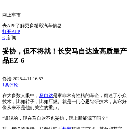
网上车市
去APP了解更多精彩汽车信息
打开APP
<
新闻
妥协，但不将就！长安马自达造高质量产
品EZ-6
佟浩
2025-4-11 16:57
1条评论
在大多数人眼中，
马自达
是家非常有性格的车企，痴迷于小众
技术，比如转子，比如压燃。就是一门心思钻研技术，其它好
像从来不是他们关注的重点。
“谁说的，现在马自达不也妥协，玩上新能源了吗？”
对，您说的没错，马自达联手
长安
打造了EZ-6，甚至和其它