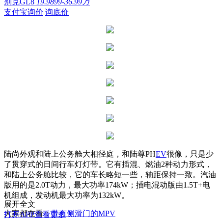
别克GL8
19.9899-36.99万
支付宝询价
询底价
陆尚外观和陆上公务舱大相径庭，和陆尊PH
EV
很像，只是少
了贯穿式的日间行车灯灯带。它有插混、燃油2种动力形式，
和陆上公务舱比较，它的车长略短一些，轴距保持一致。汽油
版用的是2.0T动力，最大功率174kW；插电混动版由1.5T+电
机组成，发动机最大功率为132kW。
展开全文
大家都在看：
带有侧滑门的MPV
打开APP查看更多