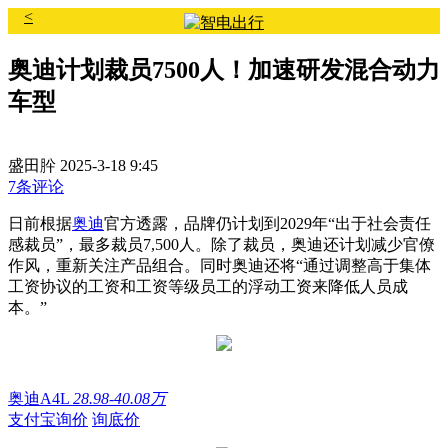
<
奥迪计划裁员7500人！加速研发混合动力
车型
盛田肸
2025-3-18 9:45
7条评论
日前根据
奥迪
官方透露，品牌仍计划到2029年“出于社会责任
感裁员”，最多裁员7,500人。除了裁员，奥迪还计划减少官僚
作风，重新关注产品组合。同时奥迪还将“通过调整高于集体
工资协议的工资和工资等级员工的浮动工资来降低人员成
本。”
奥迪A4L
28.98-40.08万
支付宝询价
询底价