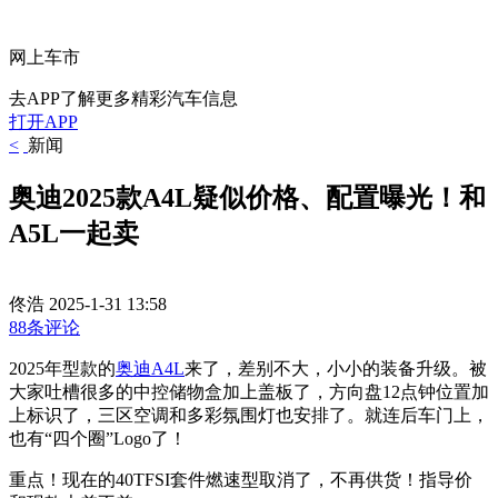
网上车市
去APP了解更多精彩汽车信息
打开APP
<
新闻
奥迪2025款A4L疑似价格、配置曝光！和
A5L一起卖
佟浩
2025-1-31 13:58
88条评论
2025年型款的
奥迪A4L
来了，差别不大，小小的装备升级。被
大家吐槽很多的中控储物盒加上盖板了，方向盘12点钟位置加
上标识了，三区空调和多彩氛围灯也安排了。就连后车门上，
也有“四个圈”Logo了！
重点！现在的40TFSI套件燃速型取消了，不再供货！指导价