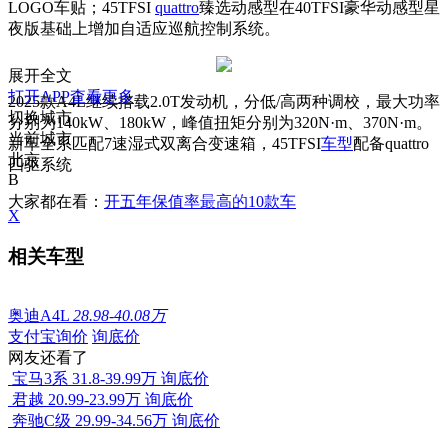
LOGO车贴；45TFSI
quattro
臻选动感型在40TFSI豪华动感型星
夜版基础上增加自适应巡航控制系统。
展开全文
打开APP查看更多
2025款A4L继续搭载2.0T发动机，分低/高两种调校，最大功率
切换城市
分别为140kW、180kW，峰值扭矩分别为320N·m、370N·m。
当前城市
新车全系匹配7速湿式双离合变速箱，45TFSI
车型
配备quattro
北京
四驱系统
B
大家都在看：
开五年保值率最高的10款车
X
相关车型
奥迪A4L
28.98-40.08万
支付宝询价
询底价
网友还看了
宝马3系
31.8-39.99万
询底价
君越
20.99-23.99万
询底价
奔驰C级
29.99-34.56万
询底价