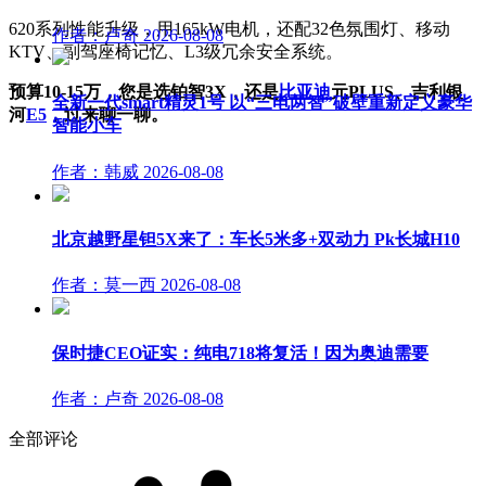
620系列性能升级，用165kW电机，还配32色氛围灯、移动
作者：卢奇
2026-08-08
KTV、副驾座椅记忆、L3级冗余安全系统。
预算10-15万，您是选铂智3X，还是
比亚迪
元PLUS、吉利银
全新一代smart精灵1号 以“三电两智”破壁重新定义豪华
河
E5
，过来聊一聊。
智能小车
作者：韩威
2026-08-08
北京越野星钽5X来了：车长5米多+双动力 Pk长城H10
作者：莫一西
2026-08-08
保时捷CEO证实：纯电718将复活！因为奥迪需要
作者：卢奇
2026-08-08
全部评论