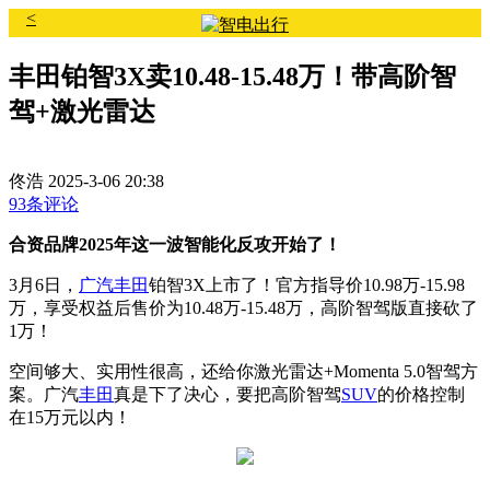
<
丰田铂智3X卖10.48-15.48万！带高阶智
驾+激光雷达
佟浩
2025-3-06 20:38
93条评论
合资品牌2025年这一波智能化反攻开始了！
3月6日，
广汽丰田
铂智3X上市了！官方指导价10.98万-15.98
万，享受权益后售价为10.48万-15.48万，高阶智驾版直接砍了
1万！
空间够大、实用性很高，还给你激光雷达+Momenta 5.0智驾方
案。广汽
丰田
真是下了决心，要把高阶智驾
SUV
的价格控制
在15万元以内！