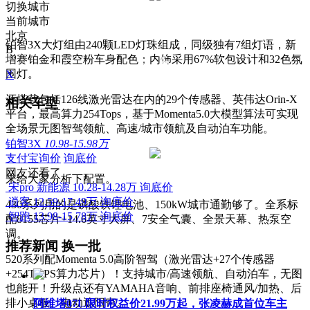
切换城市
当前城市
北京
铂智3X大灯组由240颗LED灯珠组成，同级独有7组灯语，新
B
增赛铂金和霞空粉车身配色；内饰采用67%软包设计和32色氛
围灯。
X
还搭载包括126线激光雷达在内的29个传感器、英伟达Orin-X
相关车型
平台，最高算力254Tops，基于Momenta5.0大模型算法可实现
全场景无图智驾领航、高速/城市领航及自动泊车功能。
铂智3X
10.98-15.98万
支付宝询价
询底价
网友还看了
来给大家分析下配置。
宋pro 新能源
10.28-14.28万
询底价
逍客
12.59-17.49万
询底价
430系列用的是磷酸铁锂电池、150kW城市通勤够了。全系标
智跑
13.98-15.78万
询底价
配8155芯片+14.6英寸大屏、7安全气囊、全景天幕、热泵空
调。
推荐新闻
换一批
520系列配Momenta 5.0高阶智驾（激光雷达+27个传感器
+254TOPS算力芯片）！支持城市/高速领航、自动泊车，无图
也能开！升级点还有YAMAHA音响、前排座椅通风/加热、后
排小桌板、电动遮阳帘。
阿维塔07L限时权益价21.99万起，张凌赫成首位车主