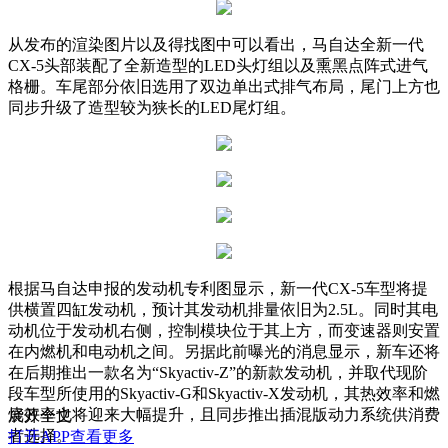
从发布的渲染图片以及得找图中可以看出，马自达全新一代
CX-5头部装配了全新造型的LED头灯组以及熏黑点阵式进气
格栅。车尾部分依旧选用了双边单出式排气布局，尾门上方也
同步升级了造型较为狭长的LED尾灯组。
根据马自达申报的发动机专利图显示，新一代CX-5车型将提
供横置四缸发动机，预计其发动机排量依旧为2.5L。同时其电
动机位于发动机右侧，控制模块位于其上方，而变速器则安置
在内燃机和电动机之间。另据此前曝光的消息显示，新车还将
在后期推出一款名为“Skyactiv-Z”的新款发动机，并取代现阶
段车型所使用的Skyactiv-G和Skyactiv-X发动机，其热效率和燃
烧效率也将迎来大幅提升，且同步推出插混版动力系统供消费
展开全文
者选择。
打开APP查看更多