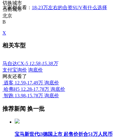
切换城市
大家都在看：
18-23万左右的合资SUV有什么选择
当前城市
北京
B
X
相关车型
马自达CX-5
12.58-15.38万
支付宝询价
询底价
网友还看了
逍客
12.59-17.49万
询底价
哈弗H5
12.28-17.78万
询底价
智跑
13.98-15.78万
询底价
推荐新闻
换一批
宝马新世代i3德国上市 起售价折合51万人民币