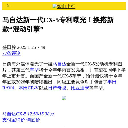
<
马自达新一代CX-5专利曝光！换搭新
款“混动引擎”
盛田肸
2025-1-25 7:49
77条评论
日前海外媒体曝光了一组
马自达
全新一代CX-5发动机专利图
片，其第三代
车型
将于今年年内首发亮相，并有望在同年下半
年上市开售。而国产全新一代CX-5车型，预计最快将于今年
年底或2026年初陆续推出，同级主要竞争对手包含了
丰田
RAV4
、
本田CR-V
以及
日产奇骏
、
比亚迪宋
等车型。
马自达CX-5
12.58-15.38万
支付宝询价
询底价