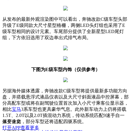
从发布的最新外观渲染图中可以看出，奔驰改款C级车型头部
升级了E级同款大尺寸星型格栅，两侧LED头灯组也采用了E
级车型相同的设计元素。车尾部分提供了全新星型LED尾灯
组，下方依旧选用了双边单出式排气布局。
下图为E级车型内饰（仅供参考）
另据海外媒体透露，奔驰改款C级车型将提供最新多功能方向
盘，并搭载悬浮式液晶仪表以及大尺寸斜面液晶中控屏幕，部
分高配车型或将在副驾驶位置首次加入小尺寸乘客位显示器，
相比
宝马
3系车型也更具豪华气息。此外新车动力上仍将搭载
1.5T、2.0T以及2.0T插混动力系统，传动系统匹配9速手自一
体变速箱，部分车型还将适配四驱系统。
展开全文
打开APP查看更多