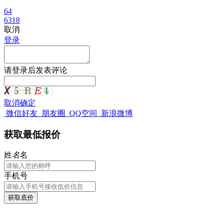
64
6318
取消
登录
请
登录
后发表评论
取消
确定
微信好友
朋友圈
QQ空间
新浪微博
获取最低报价
姓
名
名
手机号
获取底价