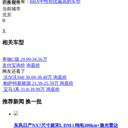
大家都在看：
BBA中性价比最高的车型
切换城市
当前城市
北京
B
X
相关车型
奔驰C级
29.99-34.56万
支付宝询价
询底价
网友还看了
沃尔沃S60
30.69-38.49万
询底价
帕萨特新能源
21.59-25.59万
询底价
宝马3系
31.8-39.99万
询底价
推荐新闻
换一批
东风日产NX7尺寸超宋L DM-i 纯电300km+激光雷达