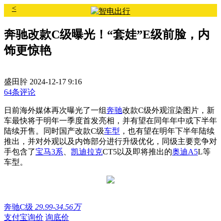
<
奔驰改款C级曝光！“套娃”E级前脸，内
饰更惊艳
盛田肸
2024-12-17 9:16
64条评论
日前海外媒体再次曝光了一组
奔驰
改款C级外观渲染图片，新
车最快将于明年一季度首发亮相，并有望在同年年中或下半年
陆续开售。同时国产改款C级
车型
，也有望在明年下半年陆续
推出，并对外观以及内饰部分进行升级优化，同级主要竞争对
手包含了
宝马3系
、
凯迪拉克
CT5以及即将推出的
奥迪A5
L等
车型。
奔驰C级
29.99-34.56万
支付宝询价
询底价