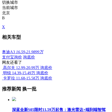
切换城市
当前城市
北京
B
X
相关车型
奥迪A3
16.59-21.9899万
支付宝询价
询底价
网友还看了
高尔夫
12.99-20.99万
询底价
明锐
14.39-15.49万
询底价
卡罗拉
11.68-15.58万
询底价
推荐新闻
换一批
深蓝全新S05限时11.59万起售：激光雷达+端到端智驾