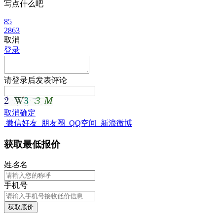
写点什么吧
85
2863
取消
登录
请
登录
后发表评论
取消
确定
微信好友
朋友圈
QQ空间
新浪微博
获取最低报价
姓
名
名
手机号
获取底价