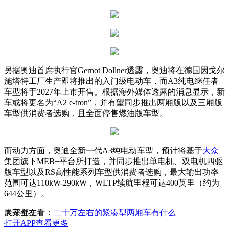
另据奥迪首席执行官Gernot Dollner透露，奥迪将在德国因戈尔
施塔特工厂生产即将推出的入门级电动车，而A3纯电继任者
车型将于2027年上市开售。根据海外媒体透露的消息显示，新
车或将更名为“A2 e-tron”，并有望同步推出两厢版以及三厢版
车型供消费者选购，且全面停售燃油版车型。
而动力方面，奥迪全新一代A3纯电动车型，预计将基于
大众
集团旗下MEB+平台所打造，并同步推出单电机、双电机四驱
版车型以及RS高性能系列车型供消费者选购，最大输出功率
范围可达110kW-290kW，WLTP续航里程可达400英里（约为
644公里）。
大家都在看：
展开全文
二十万左右的紧凑型两厢车有什么
打开APP查看更多