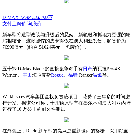
D-MAX
13.48-22.0799万
支付宝询价
询底价
新车型将造型改装与升级后的悬架、新轮毂和抓地力更强的轮
胎相结合。这款强悍的皮卡将仅在澳大利亚发售，起售价为
76990澳元（约合 51024美元，包牌价）。
五十铃 D-Max Blade 的直接竞争对手有
日产
纳瓦拉Pro-4X
Warrior 、
丰田
海拉克斯
Rogue
、
福特
Ranger
猛禽
等。
Walkinshaw汽车集团全权负责该项目，花费了三年多的时间进
行开发。据该公司称，十几辆原型车在墨尔本和澳大利亚内陆
进行了10 万公里的耐久性测试。
在外观上，Blade 新车型的亮点是重新设计的格栅，采用缎面