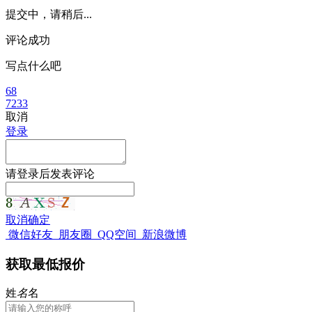
提交中，请稍后...
评论成功
写点什么吧
68
7233
取消
登录
请
登录
后发表评论
取消
确定
微信好友
朋友圈
QQ空间
新浪微博
获取最低报价
姓
名
名