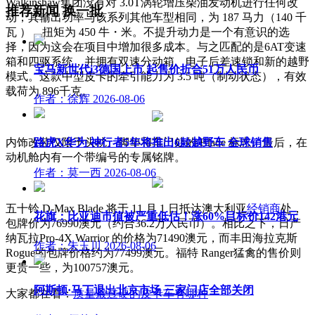
Walkinshaw集团没有对 3.0T涡轮增压柴油发动机进行任何改
推荐新闻
换一批
动，其输出功率与该系列其他车型相同，为 187 马力（140 千
瓦 ），扭矩为 450 牛・米。不提升动力是一个有意识的选
择，因为这会在项目中增加很多成本。与之匹配的是6AT变速
箱和四驱系统，并拥有双速分动箱、电子后差速锁和新的越野
宝马新世代i3德国上市 起售价折合51万人民币
模式。这款中型皮卡的牵引能力为 3.5 吨（制动状态），有效
载荷为 896千克。
作者：徐辉
2026-08-06
内饰改装仅限于头枕、脚垫和车门处的 Blade 标志。最后，在
路虎X华为 神行者5年将推出6款越野车 全球销售
动机舱内有一个带编号的专属铭牌。
作者：莫一西
2026-08-06
五十铃 D-Max Blade 将于 11 月 1 日抵达澳大利亚
经销商
处，
花旗：比亚迪市值被严重低估！涨60%目标价142港元
包牌价为76990澳元（约合36.2万人民币）。相比之下，日产
纳瓦拉Pro-4X Warrior 的价格为71490澳元，而丰田海拉克斯
作者：朱玉川
2026-08-06
Rogue的包牌价格约为77499澳元。福特 Ranger猛禽的售价则
更贵一些，为100757澳元。
阿斯顿·马丁退出北京市场 三家门店全部关闭
大家都在看：
质量最过硬的皮卡车有哪种