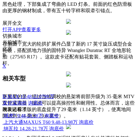
黑色处理，下部集成了弯曲的 LED 灯条。前面的红色防滑板
由更厚的钢材制成，带有五十铃字样和双牵引锚点。
展开全文
打开APP查看更多
切换城市
当前城市
在侧面，宽大的轮拱扩展件凸显了新的 17 英寸旋压成型合金
北京
轮毂，搭配抓地力强的固特异 Wrangler Duratrac RT 全地形轮
B
胎（275/65 R17）。这款皮卡还配有贴花套装、侧踏板和运动
杆。
X
相关车型
更重要的是，经过当地调校的悬架将前部升级为 35 毫米 MTV
D-MAX
13.48-22.0799万
双管减震器，据说可以提高操控性和耐用性。总体而言，这些
支付宝询价
询底价
改装比标准版的底盘提升了29 毫米（1.14 英寸），使离地间
网友还看了
隙达到 244 毫米（9.6 英寸）。
域虎7
9.48-28.28万
询底价
上汽大通MAXUS T60
9.48-13.98万
询底价
纳瓦拉
14.28-21.78万
询底价