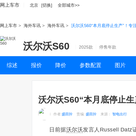
网上车市
北京
[切换]
全部城市>>
网上车市
>
海外车讯
>
海外车讯
>
沃尔沃S60“本月底停止生产”！
沃尔沃S60
2025款
停售年款
综述
报价
降价
参数配置
图片
沃尔沃S60“本月底停止
作者:
盛田肸
责编:
盛田肸
来源：
智电出行
日前据
沃尔沃
发言人Russell D