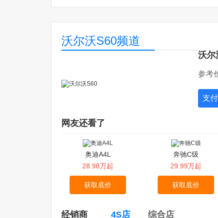
沃尔沃S60频道
沃尔沃改款S60实拍！换
沃尔沃全新一代S60曝
新2.0T发动机 或近期上市
光！换搭新动力/比宝马
沃尔
系耐看
参考价
支付
网友还看了
奥迪A4L
奔驰C级
28.98万起
29.99万起
获取底价
获取底价
经销商
4S店
综合店