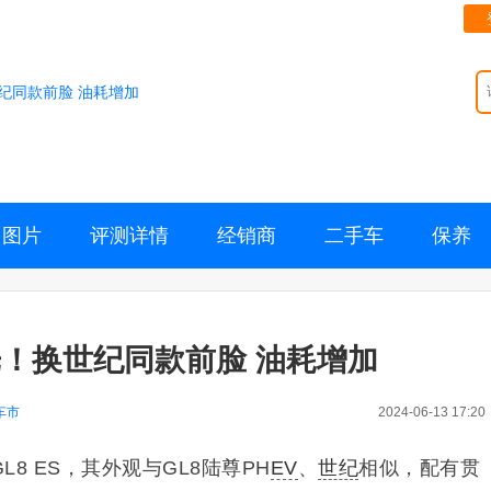
纪同款前脸 油耗增加
图片
评测详情
经销商
二手车
保养
光！换世纪同款前脸 油耗增加
车市
2024-06-13 17:20
L8 ES，其外观与GL8陆尊PH
EV
、
世纪
相似，配有贯