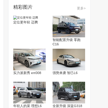
精彩图片
更多>
定位更年轻 迈腾
智能配置升级 零跑
C16
实力派新秀 eπ008
强势来袭 智己L6
年轻人的菜 理想L6
全新升级 深蓝G318