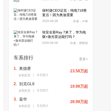
保时捷CEO证实：纯电718将
复活！因为奥迪需要
2026-08-08
作者：卢奇
埃安全新Ray 7来了，华为电
驱+激光雷达能打吗？
2026-08-08
作者：师梦琼
车系排行
更多>
1.
奥德赛
23.58万起
车型图片
参数配置
2.
别克GL8
19.99万起
车型图片
参数配置
3.
嘉华
28.99万起
车型图片
参数配置