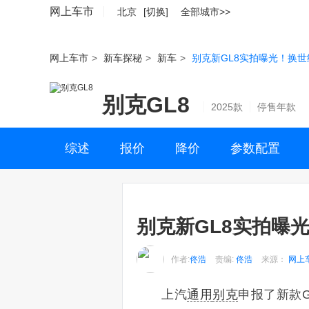
网上车市
北京
[切换]
全部城市>>
网上车市
>
新车探秘
>
新车
>
别克新GL8实拍曝光！换世
别克GL8
2025款
停售年款
综述
报价
降价
参数配置
别克新GL8实拍曝
作者:
佟浩
责编:
佟浩
来源：
网上
上汽
通用
别克
申报了新款G