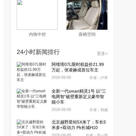
内饰中控
座椅空间
24小时新闻排行
更多>
阿维塔07L限时权益价21.99
万起，张凌赫成首位车主
2026-08-08
作者：卢奇
全新一代smart精灵1号 以“三
电两智”破壁重新定义豪华智
能小车
2026-08-08
作者：韩威
北京越野星钽5X来了：车长5
米多+双动力 Pk长城H10
2026-08-08
作者：莫一西