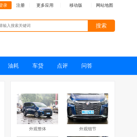
登录
注册
更多应用
移动版
网站地图
搜索
油耗
车贷
点评
问答
外观整体
外观细节