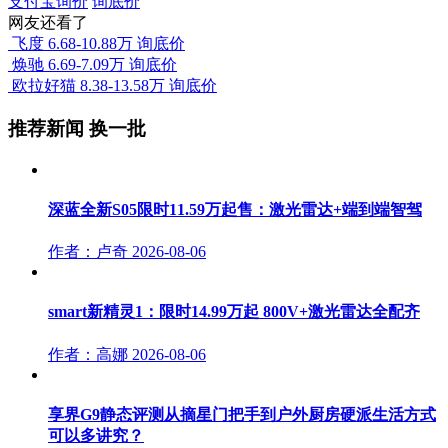
支付宝询价
询底价
网友还看了
飞度
6.68-10.88万
询底价
焕驰
6.69-7.09万
询底价
欧拉好猫
8.38-13.58万
询底价
推荐新闻
换一批
深蓝全新S05限时11.59万起售：激光雷达+端到端智驾
作者：卢奇
2026-08-06
smart新精灵1：限时14.99万起 800V+激光雷达全配齐
作者：高娜
2026-08-06
享界G9静态评测从摘星门把手到户外厨房硬派生活方式
可以多讲究？