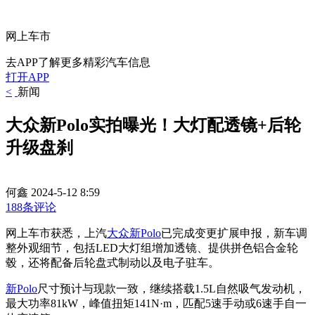
网上车市
去APP了解更多精彩汽车信息
打开APP
<
新闻
大众新Polo实拍曝光！大灯配透镜+后轮
升级盘刹
何鑫
2024-5-12 8:59
188条评论
网上车市获悉，上汽
大众新Polo
已完成变更扩展申报，新车调
整外观细节，包括LED大灯组增加透镜、提供拼色铝合金轮
毂，还将配备后轮盘式制动以及电子驻车。
新Polo
尺寸预计与现款一致，继续搭载1.5L自然吸气发动机，
最大功率81kW，峰值扭矩141N·m，匹配5速手动或6速手自一