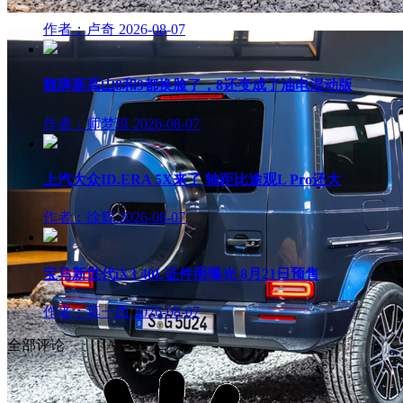
作者：卢奇
2026-08-07
魏牌新高山8和9都换脸了，8还变成了油电混动版
作者：师梦琼
2026-08-07
上汽大众ID.ERA 5X来了 轴距比途观L Pro还大
作者：徐辉
2026-08-07
宝马新世代iX3 40L证件照曝光 8月21日预售
作者：莫一西
2026-08-07
全部评论