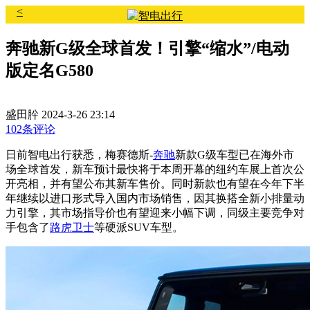
<
奔驰新G级全球首发！引擎“缩水”/电动
版定名G580
盛田肸
2024-3-26 23:14
102条评论
日前智电出行获悉，梅赛德斯-
奔驰
新款G级车型已在海外市
场全球首发，新车预计最快将于本周开幕的纽约车展上首次公
开亮相，并有望公布其新车售价。同时新款也有望在今年下半
年继续以进口形式导入国内市场销售，因其换搭全新小排量动
力引擎，其市场指导价也有望迎来小幅下调，同级主要竞争对
手包含了
路虎卫士
等硬派SUV车型。