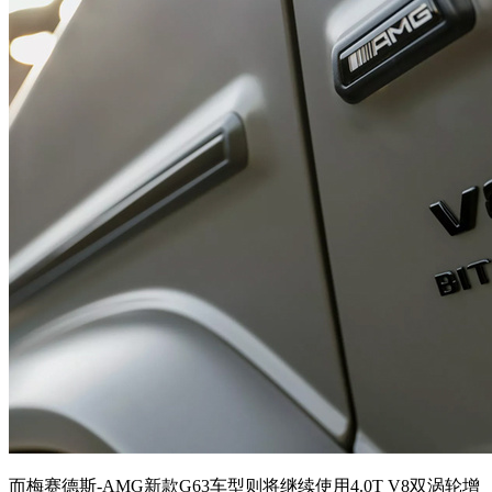
而梅赛德斯-AMG新款G63车型则将继续使用4.0T V8双涡轮增