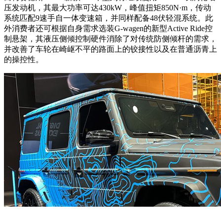
压发动机，其最大功率可达430kW，峰值扭矩850N·m，传动
系统匹配9速手自一体变速箱，并同样配备48伏轻混系统。此
外消费者还可根据自身需求选装G-wagen的新型Active Ride控
制悬架，其液压侧倾控制硬件消除了对传统防侧倾杆的需求，
并改善了车轮在崎岖不平的路面上的铰接性以及在普通沥青上
的操控性。