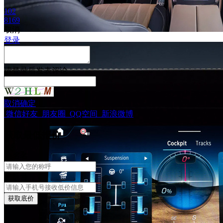
102
8169
取消
登录
请
登录
后发表评论
取消
确定
微信好友
朋友圈
QQ空间
新浪微博
获取最低报价
姓
名
名
手机号
获取底价