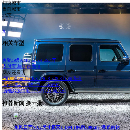
切换城市
当前城市
北京
B
X
相关车型
奔驰G级AMG
255.4-292万
支付宝询价
询底价
网友还看了
阿斯顿·马丁DBX
196.8-328.8万
询底价
Urus
294.11-329.73万
询底价
奔驰G级纯电
217-217万
询底价
推荐新闻
换一批
东风日产NX7尺寸超宋L DM-i 纯电300km+激光雷达