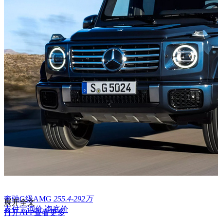
奔驰G级AMG
255.4-292万
展开全文
支付宝询价
询底价
打开APP查看更多