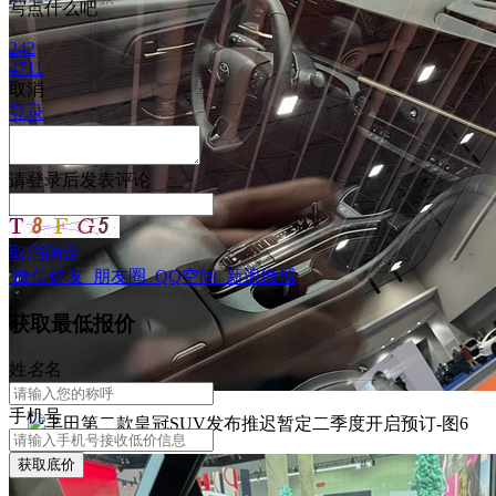
写点什么吧
242
4711
取消
登录
请
登录
后发表评论
取消
确定
微信好友
朋友圈
QQ空间
新浪微博
获取最低报价
姓
名
名
手机号
获取底价