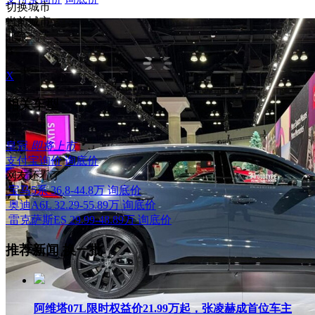
切换城市
当前城市
北京
B
X
相关车型
皇冠
即将上市
支付宝询价
询底价
网友还看了
宝马5系
36.8-44.8万
询底价
奥迪A6L
32.29-55.89万
询底价
雷克萨斯ES
29.99-48.89万
询底价
推荐新闻
换一批
阿维塔07L限时权益价21.99万起，张凌赫成首位车主