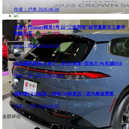
作者：卢奇
2026-08-08
全新一代smart精灵1号 以“三电两智”破壁重新定义豪华
智能小车
作者：韩威
2026-08-08
北京越野星钽5X来了：车长5米多+双动力 Pk长城H10
作者：莫一西
2026-08-08
保时捷CEO证实：纯电718将复活！因为奥迪需要
作者：卢奇
2026-08-08
全部评论