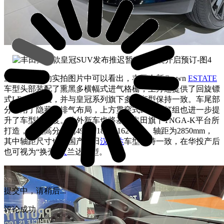
从此前发布的实拍图片中可以看出，丰田全新Crown
ESTATE
车型头部装配了熏黑多横幅式进气格栅，上方还提供了回旋镖
式LED头灯组，并与皇冠系列旗下多款车型保持一致。车尾部
分采用了隐藏式排气布局，上方贯穿式LED尾灯组也进一步提
升了车型辨识度。此外新车也将基于丰田旗下TNGA-K平台所
打造，长宽高分别为4930×1880×1620mm，轴距为2850mm，
其中轴距尺寸也与国产丰田
汉兰达
车型保持一致，在华投产后
也可视为“换壳”
汉
兰达车型。
提交中，请稍后...
评论成功