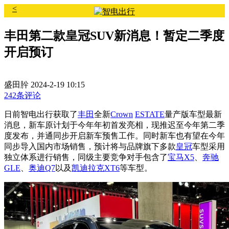
<
丰田第二款皇冠SUV新消息！暂定二季度
开启预订
盛田肸
2024-2-19 10:15
242条评论
日前智电出行获取了
丰田
全新
Crown
ESTATE
量产版车型最新
消息，新车原计划于今年年初首发亮相，现推迟至今年第二季
度发布，并通同步开启新车预售工作。同时新车也有望在今年
同步导入国内市场销售，预计将与品牌旗下多款
皇冠
车型采用
独立体系进行销售，同级主要竞争对手包含了
宝马X5
、
奔驰
GLE
、
奥迪Q7
以及
凯迪拉克XT6
等车型。