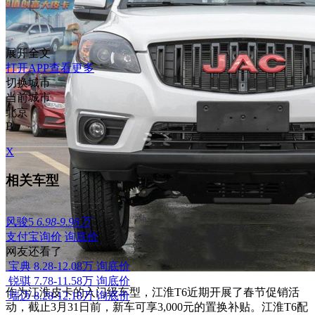
展开全文
打开APP查看更多
切换城市
当前城市
北京
B
X
相关车型
风骏5
6.98-9.98万
支付宝询价
询底价
网友还看了
宝典
8.28-12.08万
询底价
锐骐
7.78-11.58万
询底价
作为江淮皮卡的入门级车型，江淮T6近期开展了春节促销活
瑞迈
8.28-12.18万
询底价
动，截止3月31日前，新车可享3,000元的置换补贴。江淮T6配