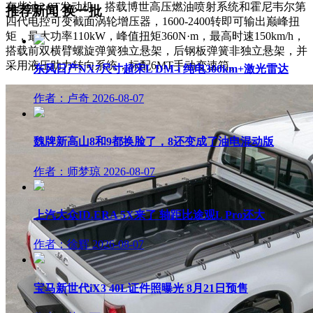
有柴油2.0T发动机，搭载博世高压燃油喷射系统和霍尼韦尔第
推荐新闻
换一批
四代电控可变截面涡轮增压器，1600-2400转即可输出巅峰扭
矩，最大功率110kW，峰值扭矩360N·m，最高时速150km/h，
搭载前双横臂螺旋弹簧独立悬架，后钢板弹簧非独立悬架，并
采用液压助力转向系统，标配6MT手动变速箱。
东风日产NX7尺寸超宋L DM-i 纯电300km+激光雷达
作者：卢奇
2026-08-07
魏牌新高山8和9都换脸了，8还变成了油电混动版
作者：师梦琼
2026-08-07
上汽大众ID.ERA 5X来了 轴距比途观L Pro还大
作者：徐辉
2026-08-07
宝马新世代iX3 40L证件照曝光 8月21日预售