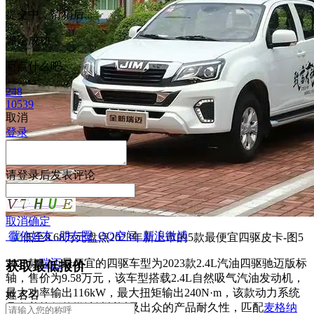
提交中，请稍后...
评论成功
写点什么吧
248
10539
取消
登录
请
登录
后发表评论
取消
确定
微信好友
朋友圈
QQ空间
新浪微博
2023款
瑞迈
最便宜的四驱车型为2023款2.4L汽油四驱驰迈版标
获取最低报价
轴，售价为9.58万元，该车型搭载2.4L自然吸气汽油发动机，
最大功率输出116kW，最大扭矩输出240N·m，该款动力系统
姓
名
名
具有着较低的燃油消耗以及出众的产品耐久性，匹配
麦格纳