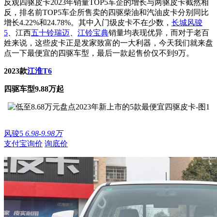
反观四驱皮卡2023年销量TOP5车企的增长与两驱皮卡截然相
反，排名前TOP5车企所售卖的四驱柴油和汽油皮卡分别同比
增长4.22%和24.78%。其中入门级皮卡不在少数，
长城风骏
5
、江西
五十铃瑞迈
、
江铃宝典
销量均表现优异，而对于老百
姓来说，这些皮卡正是发家致富的一大利器，今天我们就来盘
点一下最便宜的四驱车型，最后一款起售价仅不到9万。
2023款
江淮T6
四驱车型9.88万起
风骏5
6.98-9.98万
支付宝询价
询底价