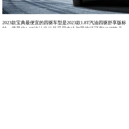
2023款宝典最便宜的四驱车型是2023款1.8T汽油四驱舒享版标
轴，搭载的1.8T汽油发动机采用中冷与双连续可变VVT技术，
最大功率130kW，最大扭矩280N·m，匹配6挡手动变速箱。此
外江铃宝典车身高强度钢板占比高达41.5%，标配PM2.5高效
滤芯，过滤效率可达到95%，NVH水平优于行业标准10%。
郑州
日产
锐骐
四驱车型9.38万起