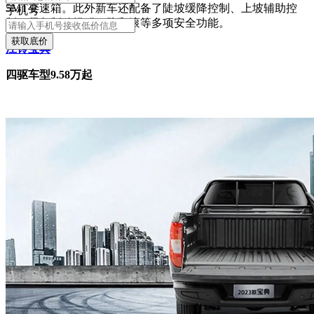
5MT变速箱。此外新车还配备了陡坡缓降控制、上坡辅助控
手机号
制，紧急制动提醒、防翻滚等多项安全功能。
获取底价
江铃
宝典
四驱车型9.58万起