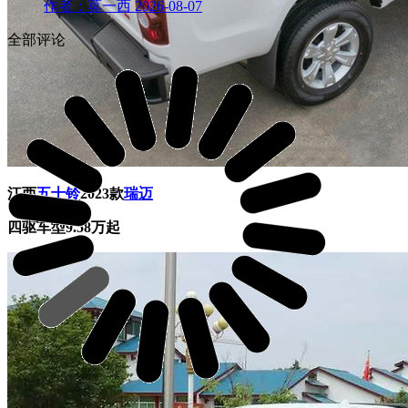
作者：莫一西
2026-08-07
全部评论
江西
五十铃
2023款
瑞迈
四驱车型9.58万起