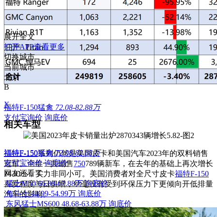
展开全文
打开APP查看更多
切换城市
当前城市
北京
B
X
福特F-150猛禽
72.08-82.88万
支付宝询价
询底价
相关车型
福特F-150猛禽
72.08-82.88万
福特F-150
系列仍然是美国皮卡和美国汽车2023年的双料销售
支付宝询价
询底价
冠军。全年一共销售
750
789辆新车，在去年的基础上再次增长
网友还看了
14.81%，实力非同小可。美国消费者对全尺寸皮卡
福特
F-150
猛士M50
66.88-67.88万
询底价
喜爱程度与日俱增，丝毫没有受到环保压力下更倾向开低排量
角斗士
44.99-54.99万
询底价
汽车的影响。
东风猛士MS600
48.68-63.88万
询底价