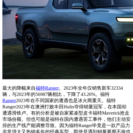
最大的降幅来自
福特Ranger
。2023年全年仅销售新车32334
辆，与2023年的56987辆相比，下降了43.26%。福特
Ranger
2023年在不同国家的遭遇也是冰火两重天。福特
Ranger2023年在澳洲打败丰田Hulix夺得销量冠军，在本国却
遭遇滑铁卢。有的分析是被自家紧凑型皮卡福特Maverick抢走
市场份额。但也可能是福特在国内遭遇罢工事件，他们主动安
排的生产线产能调整导致。因为福特Ranger毕竟是一款产品力
非常强大又热销多年的经典车型，即使是遇到销量萎靡不振也