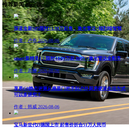
推荐新闻
换一批
深蓝全新S05限时11.59万起售：激光雷达+端到端智驾
作者：卢奇
2026-08-06
smart新精灵1：限时14.99万起 800V+激光雷达全配齐
作者：高娜
2026-08-06
享界G9静态评测从摘星门把手到户外厨房硬派生活方式
可以多讲究？
作者：韩威
2026-08-06
宝马新世代i3德国上市 起售价折合51万人民币