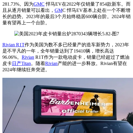
281.73%。因为
GMC
悍马EV在2022年仅销量了854款新车。而
且从逐月销量可以看出，
GM
C 悍马EV基本上处在一个不断增
长的趋势。2023年的最后3个月始终稳居600辆台阶。2024年销
量有望再上一个台阶。
Rivian R1T
作为美国为数不多已经量产的造车新势力，2023年
是不平凡的一年，全年销量达到了19410辆，增长高达
96.06%。
Rivian
R1T作为一款电动皮卡，销量已经超过了燃油
皮卡
日产
Titan
。随着
Rivian
产能的进一步释放。Rivian有望在
2024年继续狂奔突进。