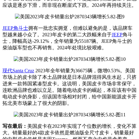
应该是逐步下滑，而非现在断崖式下跌。2024年再持续关注。
JEEP
角斗士
拥有一批忠实拥趸，但难以避免的是，该品牌车
型越来越小众了。2023年皮卡的第二大跌幅来自于
JEEP
角斗
士，降幅高达-29.12%，全年销量为55187辆。JEEP角斗士的
柴油版车型也不再销售。2024年处境比较艰难。
现代
Santa Cruz
2023年全年销量为36675辆，微增0.53%。美国
市场上的皮卡除了本土品牌就是日本品牌混得风生水起，只挤
进来一款韩国紧凑型皮卡。这说明，美国皮卡市场非常保守，
连欧洲品牌也难以立足。随着电动皮卡的崛起，本应该有中国
电动皮卡的身影，但该国市场相对封闭，给中国新能源皮卡开
拓北美市场蒙上了很大的阴影。
写在最后：
美国皮卡在2023年实现了个位数的增长，变化不算
大。销量最好的4款皮卡依然是燃油版全尺寸皮卡，销量最好