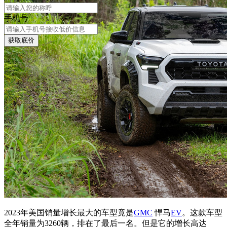
手机号
获取底价
2023年美国销量增长最大的车型竟是
GMC
悍马
EV
。这款车型
全年销量为3260辆，排在了最后一名。但是它的增长高达