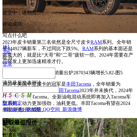
提交中，请稍后...
评论成功
写点什么吧
2023年皮卡销量第三名依然是全尺寸皮卡
RAM
系列。全年销
161
量444927辆新车，不过同比下跌5%。
RAM
系列的基本面还是
3987
非常大的，就是比“大哥”和“二哥”疲软一些。2024年需要在产
取消
品研发上更加迅速精准才行。
登录
请
登录
后发表评论
2023年美国中型皮卡的冠军是
丰田Tacoma
，全年销量为
215853辆，增长8.76%。
丰田
Tacoma
2023年并未换代，2024年
将迎来全新的Tacoma。全新油电混动系统即将加入Tacoma车
取消
确定
型系列，动力更加强劲，油耗更低。丰田Tacoma有望在2024
微信好友
朋友圈
QQ空间
新浪微博
年取得更好的成绩。
获取最低报价
姓
名
名