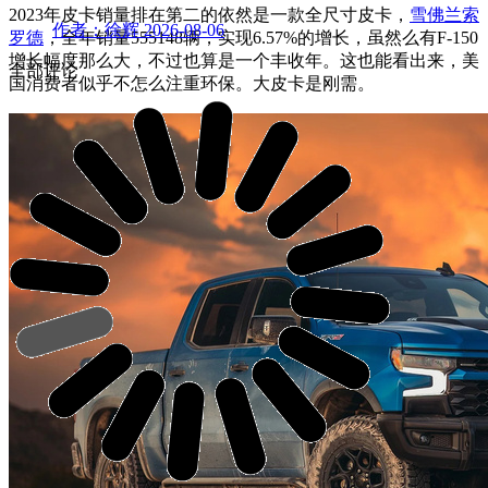
2023年皮卡销量排在第二的依然是一款全尺寸皮卡，
雪佛兰
索
作者：徐辉
2026-08-06
罗德
，全年销量555148辆，实现6.57%的增长，虽然么有F-150
增长幅度那么大，不过也算是一个丰收年。这也能看出来，美
全部评论
国消费者似乎不怎么注重环保。大皮卡是刚需。