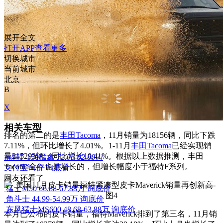
展开全文
打开APP查看更多
切换城市
当前城市
北京
B
X
相关车型
排名的第二的是
丰田Tacoma
，11月销量为18156辆，同比下跌
7.11%，但环比增长了4.01%。1-11月
丰田
Tacoma
已经实现销
量215293辆，同比增长10.41%。根据以上数据推测，丰田
福特F-150猛禽
72.08-82.88万
Tacoma全年也是增长的，但增长幅度小于福特F系列。
支付宝询价
询底价
网友还看了
猛士M50
66.88-67.88万
询底价
角斗士
44.99-54.99万
询底价
东风猛士MS600
48.68-63.88万
询底价
本月已公布的皮卡销量，福特Maverick排到了第三名，11月销