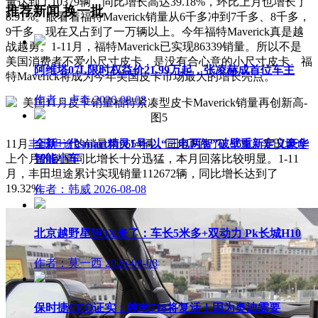
量达到了10379辆，同比增长高达39.18%，环比上月也增长了
推荐新闻
换一批
8.91%。眼看着福特Maverick销量从6千多冲到7千多、8千多，
9千多，现在又占到了一万辆以上。今年福特Maverick真是越
战越勇。1-11月，福特Maverick已实现86339销量。所以不是
美国消费者不爱小尺寸皮卡，是没有合心意的小尺寸皮卡。福
阿维塔07L限时权益价21.99万起，张凌赫成首位车主
特Maverick将成为今年美国皮卡市场最大的增长亮点。
作者：卢奇
2026-08-08
11月
丰田坦途
的销量为9654辆，同比下跌了7.56%。丰田
坦途
全新一代smart精灵1号 以“三电两智”破壁重新定义豪华
上个月的销量同比增长十分迅猛，本月回落比较明显。1-11
智能小车
月，丰田坦途累计实现销量112672辆，同比增长达到了
19.32%。
作者：韩威
2026-08-08
北京越野星钽5X来了：车长5米多+双动力 Pk长城H10
作者：莫一西
2026-08-08
保时捷CEO证实：纯电718将复活！因为奥迪需要