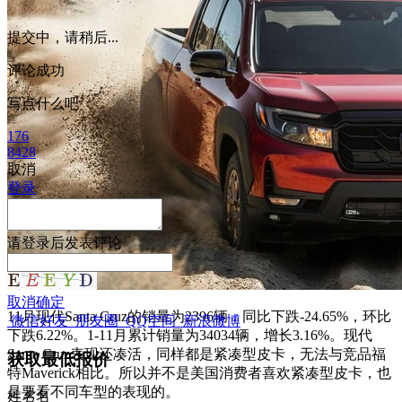
提交中，请稍后...
评论成功
写点什么吧
176
8428
取消
登录
请
登录
后发表评论
取消
确定
11月现代Santa Cruz的销量为2396辆，同比下跌-24.65%，环比
微信好友
朋友圈
QQ空间
新浪微博
下跌6.22%。1-11月累计销量为34034辆，增长3.16%。现代
Santa Cruz表现还凑活，同样都是紧凑型皮卡，无法与竞品福
获取最低报价
特Maverick相比。所以并不是美国消费者喜欢紧凑型皮卡，也
是要看不同车型的表现的。
姓
名
名