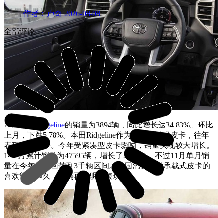
作者：卢奇
2026-08-08
全部评论
11月
本田
Ridgeline
的销量为3894辆，同比增长达34.83%。环比
上月，下跌5.78%。本田Ridgeline作为一款承载式皮卡，往年
表现比较平平。今年受紧凑型皮卡影响，销量实现较大增长。
1-11月累计销量为47595辆，增长了21.83%。不过11月单月销
量在今年再次回落到3千辆区间。美国消费者对承载式皮卡的
喜欢能够恒久，还需再看明年表现了。