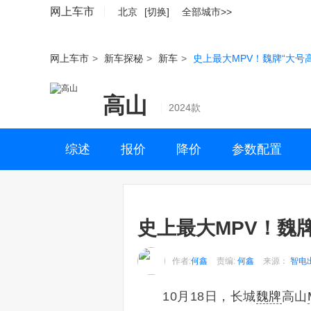
网上车市
北京
[切换]
全部城市>>
网上车市
>
新车探秘
>
新车
>
史上最大MPV！魏牌“大号高山
高山
2024款
综述
报价
降价
参数配置
史上最大MPV！魏牌“
作者:
何鑫
责编:
何鑫
来源：
智电
10月18日，长城
魏牌
高山