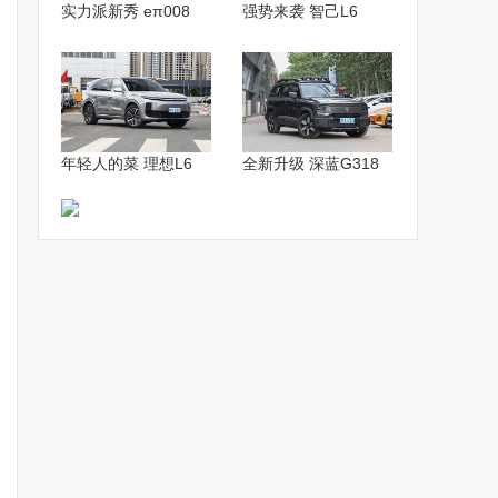
实力派新秀 eπ008
强势来袭 智己L6
年轻人的菜 理想L6
全新升级 深蓝G318