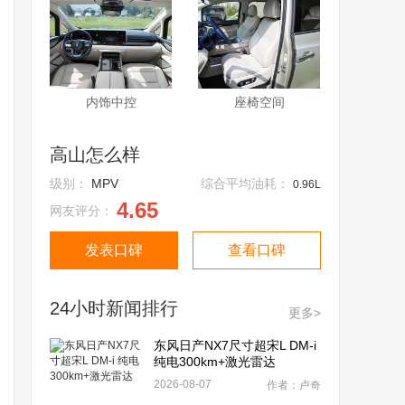
内饰中控
座椅空间
高山怎么样
级别：
MPV
综合平均油耗：
0.96L
4.65
网友评分：
发表口碑
查看口碑
24小时新闻排行
更多>
东风日产NX7尺寸超宋L DM-i
纯电300km+激光雷达
2026-08-07
作者：卢奇