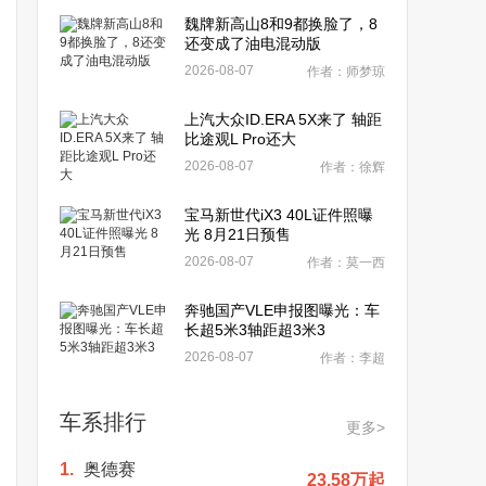
魏牌新高山8和9都换脸了，8
还变成了油电混动版
2026-08-07
作者：师梦琼
上汽大众ID.ERA 5X来了 轴距
比途观L Pro还大
2026-08-07
作者：徐辉
宝马新世代iX3 40L证件照曝
光 8月21日预售
2026-08-07
作者：莫一西
奔驰国产VLE申报图曝光：车
长超5米3轴距超3米3
2026-08-07
作者：李超
车系排行
更多>
1.
奥德赛
23.58万起