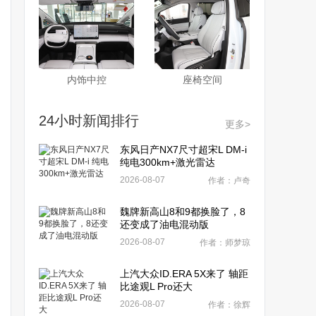
内饰中控
座椅空间
24小时新闻排行
更多>
东风日产NX7尺寸超宋L DM-i
纯电300km+激光雷达
2026-08-07
作者：卢奇
魏牌新高山8和9都换脸了，8
还变成了油电混动版
2026-08-07
作者：师梦琼
上汽大众ID.ERA 5X来了 轴距
比途观L Pro还大
2026-08-07
作者：徐辉