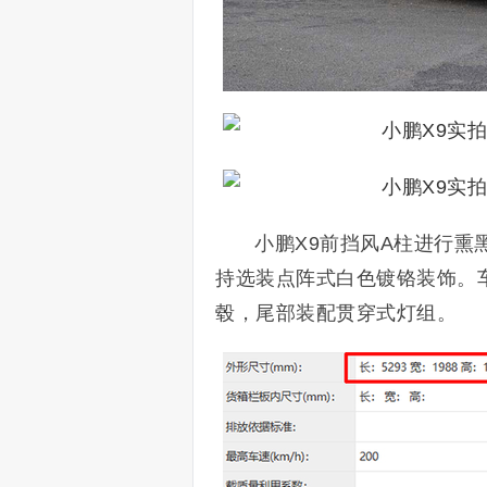
小鹏X9前挡风A柱进行
持选装点阵式白色镀铬装饰。车
毂，尾部装配贯穿式灯组。