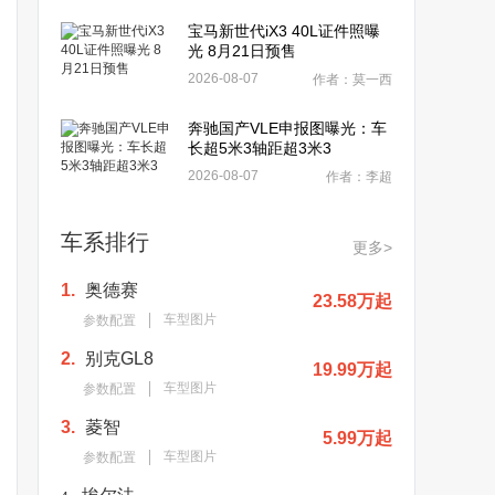
宝马新世代iX3 40L证件照曝
光 8月21日预售
2026-08-07
作者：莫一西
奔驰国产VLE申报图曝光：车
长超5米3轴距超3米3
2026-08-07
作者：李超
车系排行
更多>
1.
奥德赛
23.58万起
车型图片
参数配置
2.
别克GL8
19.99万起
车型图片
参数配置
3.
菱智
5.99万起
车型图片
参数配置