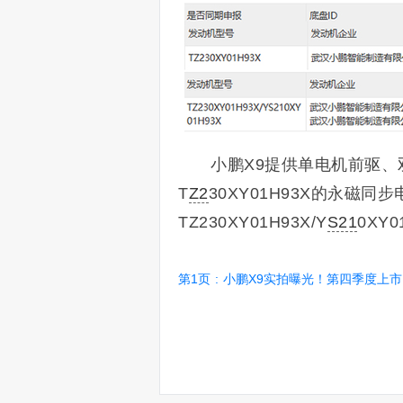
小鹏X9提供单电机前驱、
T
Z2
30XY01H93X的永磁
TZ230XY01H93X/Y
S21
0XY
第1页
:
小鹏X9实拍曝光！第四季度上市 比