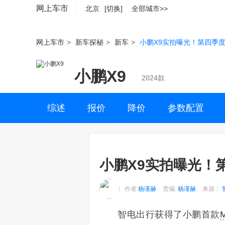
网上车市
北京
[切换]
全部城市>>
网上车市
>
新车探秘
>
新车
>
小鹏X9实拍曝光！第四季度
小鹏X9
2024款
综述
报价
降价
参数配置
小鹏X9实拍曝光！
作者:
杨谨赫
责编:
杨谨赫
来源：
智电出行获得了小鹏首款