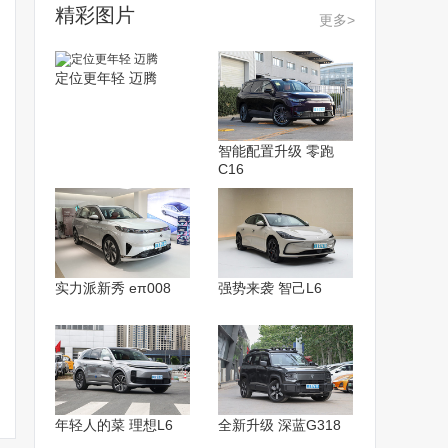
精彩图片
更多>
定位更年轻 迈腾
智能配置升级 零跑
C16
实力派新秀 eπ008
强势来袭 智己L6
年轻人的菜 理想L6
全新升级 深蓝G318