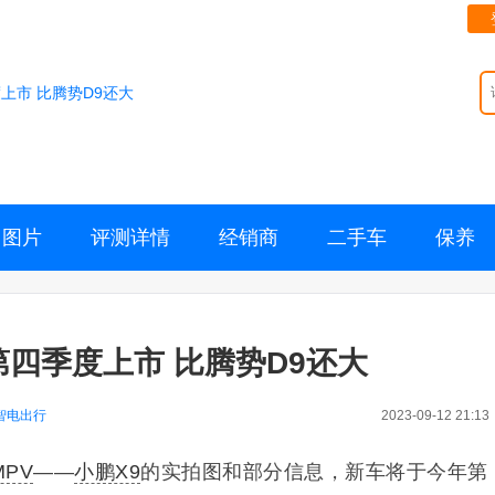
上市 比腾势D9还大
图片
评测详情
经销商
二手车
保养
第四季度上市 比腾势D9还大
智电出行
2023-09-12 21:13
MPV
——
小鹏X9
的实拍图和部分信息，新车将于今年第