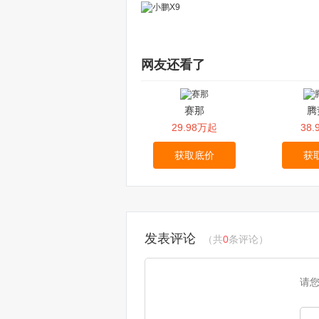
网友还看了
赛那
腾
29.98万起
38
获取底价
获
发表评论
（共
0
条评论）
请