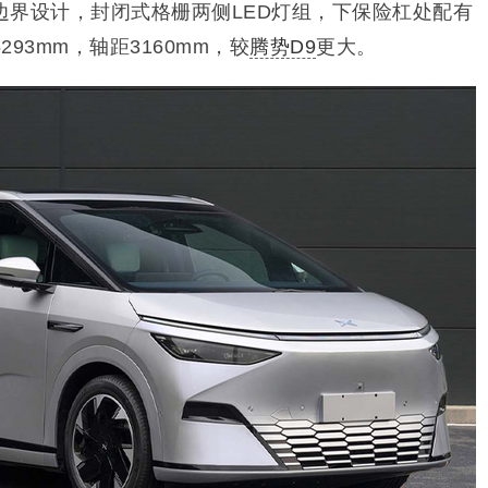
边界设计，封闭式格栅两侧LED灯组，下保险杠处配有
93mm，轴距3160mm，较
腾势D9
更大。