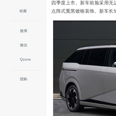
四季度上市。新车前脸采用无
点阵式熏黑镀铬装饰。新车长52
收藏
微博
微信
Qzone
团购