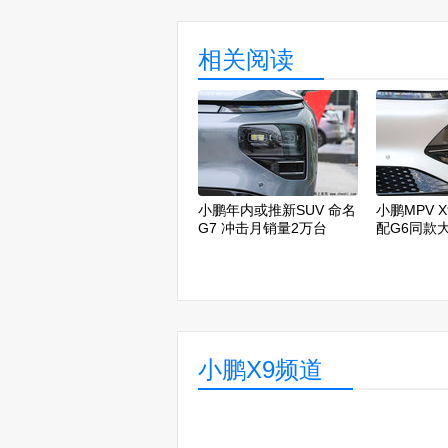
相关阅读
小鹏年内或推新SUV 命名
小鹏MPV 
G7 冲击月销量2万台
配G6同款
布
小鹏X9频道