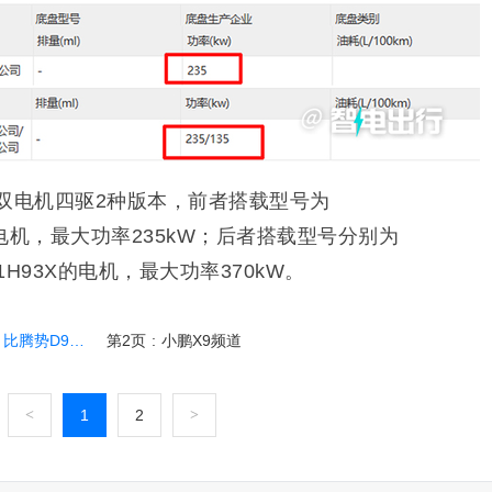
双电机四驱2种版本，前者搭载型号为
同步电机，最大功率235kW；后者搭载型号分别为
01H93X的电机，最大功率370kW。
腾势D9还大
第2页
:
小鹏X9频道
<
1
2
>