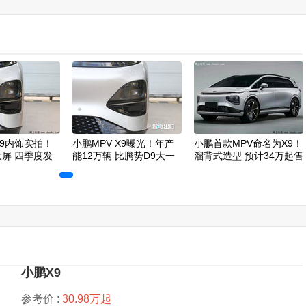
X9内饰实拍！
小鹏MPV X9曝光！年产
小鹏首款MPV命名为X9！
大屏 四季度发
能12万辆 比腾势D9大一
溜背式造型 预计34万起售
圈
小鹏X9
参考价 :
30.98万起