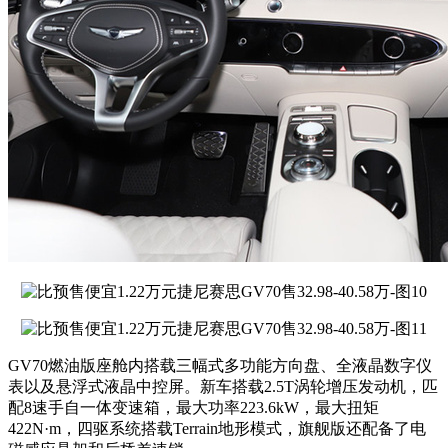
GV70燃油版座舱内搭载三幅式多功能方向盘、全液晶数字仪
表以及悬浮式液晶中控屏。新车搭载2.5T涡轮增压发动机，匹
配8速手自一体变速箱，最大功率223.6kW，最大扭矩
422N·m，四驱系统搭载Terrain地形模式，旗舰版还配备了电