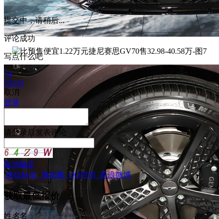
提交中，请稍后...
评论成功
写点什么吧
74
10234
取消
登录
请
登录
后发表评论
取消
确定
微信好友
朋友圈
QQ空间
新浪微博
获取最低报价
姓
名
名