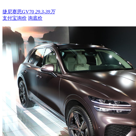
捷尼赛思GV70
29.3-39万
支付宝询价
询底价