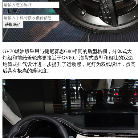
手机号
获取底价
GV70燃油版采用与捷尼赛思G80相同的盾型格栅，分体式大
灯组和前舱盖轮廓更接近于GV80。溜背式造型和粗壮的双边
炮筒式排气设计进一步提升了运动感，尾灯为双线设计，点亮
后具有极高的辨识度。