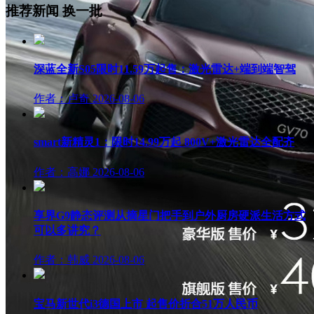
推荐新闻
换一批
深蓝全新S05限时11.59万起售：激光雷达+端到端智驾
作者：卢奇
2026-08-06
smart新精灵1：限时14.99万起 800V+激光雷达全配齐
作者：高娜
2026-08-06
享界G9静态评测从摘星门把手到户外厨房硬派生活方式
可以多讲究？
作者：韩威
2026-08-06
宝马新世代i3德国上市 起售价折合51万人民币