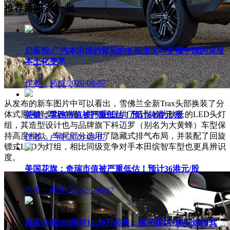
推荐新闻
换一批
启新程:广汽本田续约背后的长期主义与更懂中国的深度
本土化变革
作者：韩威
2026-08-07
从发布的新车图片中可以看出，雪佛兰全新Trax头部换装了分
体式熏黑蜂窝状格栅，两侧还提供了造型较为狭长的LED头灯
美银：零跑市值被严重低估！预计60港元/股
组，其造型设计也与品牌旗下科迈罗（别名为大黄蜂）车型保
持高度相似。车尾部分选用了隐藏式排气布局，并装配了回旋
作者：卢奇
2026-08-07
镖式LED为灯组，相比同级竞争对手本田缤智车型也更具辨识
度。
美国花旗：奇瑞市值被严重低估！预计36港元/股
作者：师梦琼
2026-08-07
深蓝全新S05限时11.59万起售：激光雷达+端到端智驾