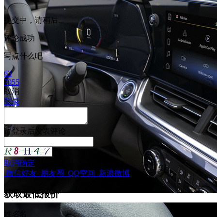
提交中，请稍后...
评论成功
写点什么吧
63
7055
取消
登录
请
登录
后发表评论
取消
确定
微信好友
朋友圈
QQ空间
新浪微博
获取最低报价
姓
名
名