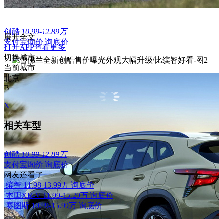
创酷
10.99-12.89万
展开全文
支付宝询价
询底价
打开APP查看更多
切换城市
当前城市
北京
B
X
相关车型
创酷
10.99-12.89万
支付宝询价
询底价
网友还看了
缤智
11.98-13.99万
询底价
本田XR-V
11.99-15.29万
询底价
赛图斯
10.99-15.99万
询底价