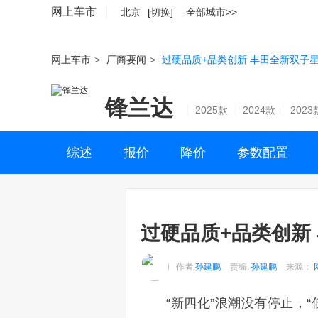
网上车市
北京
[切换]
全部城市>>
网上车市
>
厂商要闻
>
过硬品质+品类创新 丰田全新双子
锋兰达
2025款
2024款
2023
综述
报价
降价
参数配置
过硬品质+品类创新
作者:
孙建鹏
责编:
孙建鹏
来源：
“新四化”浪潮没有停止，