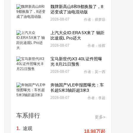
魏牌新高山8和9都换脸了，8
还变成了油电混动版
2026-08-07
作者：师梦琼
上汽大众ID.ERA 5X来了 轴距
比途观L Pro还大
2026-08-07
作者：徐辉
宝马新世代iX3 40L证件照曝
光 8月21日预售
2026-08-07
作者：莫一西
奔驰国产VLE申报图曝光：车
长超5米3轴距超3米3
2026-08-07
作者：李超
车系排行
更多>
1.
途观
18.98万起