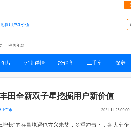
星挖掘用户新价值
款
停售年款
图片
评测详情
经销商
二手车
保养
 丰田全新双子星挖掘用户新价值
网上车市
2021-11-26 00:00
“低增长”的存量境遇也方兴未艾，多重冲击下，各大车企