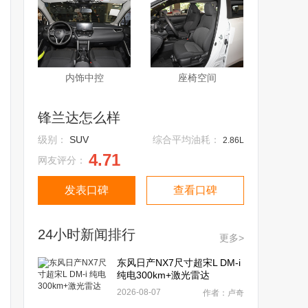
内饰中控
座椅空间
锋兰达怎么样
级别：
SUV
综合平均油耗：
2.86L
4.71
网友评分：
发表口碑
查看口碑
24小时新闻排行
更多>
东风日产NX7尺寸超宋L DM-i
纯电300km+激光雷达
2026-08-07
作者：卢奇