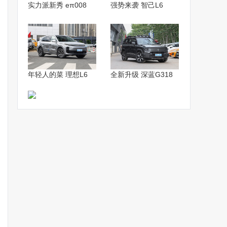
实力派新秀 eπ008
强势来袭 智己L6
年轻人的菜 理想L6
全新升级 深蓝G318