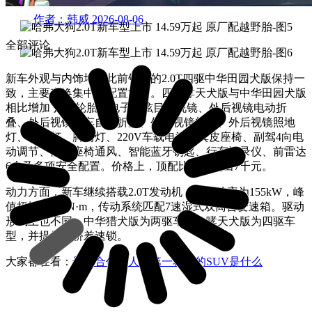
作者：韩威
2026-08-06
全部评论
新车外观与内饰均与此前销售的2.0T四驱中华田园犬版保持一
致，主要变换集中在配置方面。四驱哮天犬版与中华田园犬版
相比增加了AT轮胎、电子防炫目后视镜、外后视镜电动折
叠、外后视镜锁车自动折叠、外后视镜加热、外后视镜照地
灯、氛围灯、脚窝灯、220V车载电源、真皮座椅、副驾4向电
动调节、前排座椅通风、智能蓝牙钥匙、行车记录仪、前雷达
6个及多项安全配置。价格上，顶配比高配贵出7千元。
动力方面，新车继续搭载2.0T发动机，最大功率为155kW，峰
值扭矩为325N·m，传动系统匹配7速湿式双离合变速箱。驱动
形式上也不同，中华猎犬版为两驱车型，哮天犬版为四驱车
型，并提供后桥差速锁。
大家都在看：
最适合作为人生第一辆车的SUV是什么