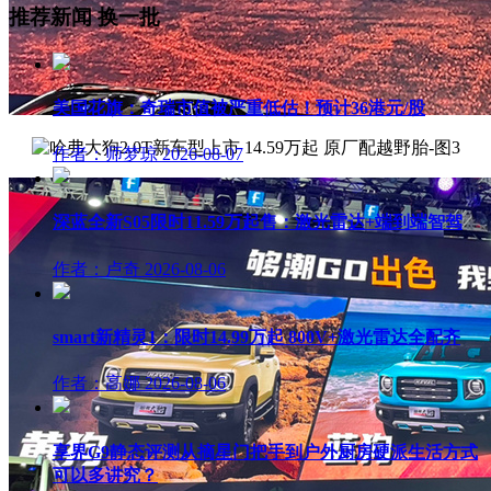
推荐新闻
换一批
美国花旗：奇瑞市值被严重低估！预计36港元/股
作者：师梦琼
2026-08-07
深蓝全新S05限时11.59万起售：激光雷达+端到端智驾
作者：卢奇
2026-08-06
smart新精灵1：限时14.99万起 800V+激光雷达全配齐
作者：高娜
2026-08-06
享界G9静态评测从摘星门把手到户外厨房硬派生活方式
可以多讲究？