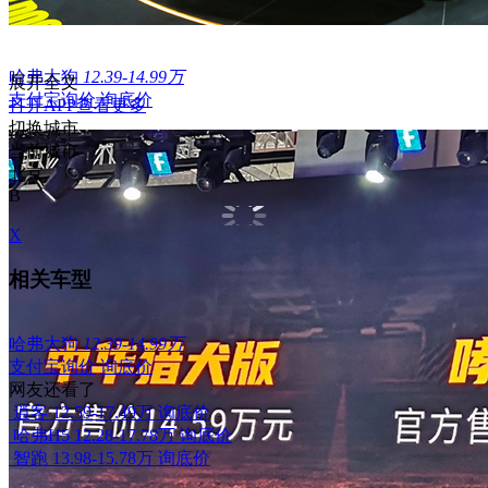
哈弗大狗
12.39-14.99万
展开全文
支付宝询价
询底价
打开APP查看更多
切换城市
当前城市
北京
B
X
相关车型
哈弗大狗
12.39-14.99万
支付宝询价
询底价
网友还看了
逍客
12.59-17.49万
询底价
哈弗H5
12.28-17.78万
询底价
智跑
13.98-15.78万
询底价