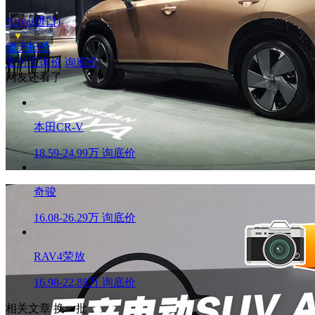
Ariya(进口)
暂无报价
支付宝询价
询底价
网友还看了
本田CR-V
18.59-24.99万
询底价
奇骏
16.08-26.29万
询底价
RAV4荣放
16.98-22.88万
询底价
相关文章
换一批