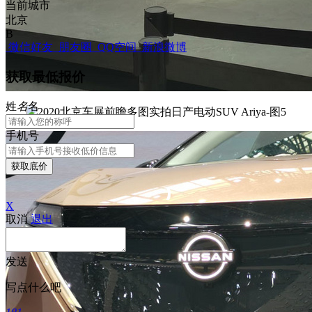
当前城市
北京
B
微信好友
朋友圈
QQ空间
新浪微博
获取最低报价
姓
名
名
手机号
获取底价
X
取消
退出
发送
写点什么吧