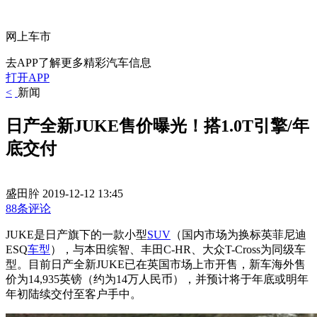
网上车市
去APP了解更多精彩汽车信息
打开APP
<
新闻
日产全新JUKE售价曝光！搭1.0T引擎/年
底交付
盛田肸
2019-12-12 13:45
88条评论
JUKE是日产旗下的一款小型
SUV
（
国内市场为换标英菲尼迪
ESQ
车型
），与本田缤智、丰田C-HR、大众T-Cross为同级车
型。目前日产全新JUKE已在英国市场上市开售，新车海外售
价为14,935英镑（约为14万人民币），并预计将于年底或明年
年初陆续交付至客户手中。