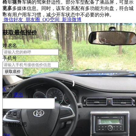
当前城市
椅，提升车辆的驾乘舒适性。部分车型配备了液晶屏，可显示
北京
更多多媒体信息。同时，该车全系配有多功能方向盘，符合城
B
市有用户用车习惯，减少开车状态中不必要的分神。
微信好友
朋友圈
QQ空间
新浪微博
获取最低报价
姓
名
名
手机号
获取底价
X
取消
退出
发送
写点什么吧
234