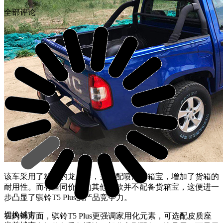
全部评论
该车采用了粗壮的龙门架，并标配喷涂货箱宝，增加了货箱的
耐用性。而有些同价位的其他车款并不配备货箱宝，这便进一
步凸显了骐铃T5 Plus的产品竞争力。
切换城市
在内饰方面，骐铃T5 Plus更强调家用化元素，可选配皮质座