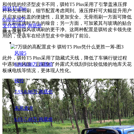
和传统的经济型皮卡不同，骐铃T5 Plus采用了引擎盖液压撑
骐铃T5 Plus
杆和无骨雨刷，细节配置考虑周到。液压撑杆可大幅提升用户
开启发动机盖的便捷性，且更加安全。无骨雨刷一方面可降低
6.88-8.18万
雨天刷玻璃时产生的噪音；另一方面，可加紧其与玻璃的贴合
支付宝询价
询底价
度，将前挡风玻璃刷的更干净。这两种配置是骐铃皮卡领先使
网友还看了
用的，使该车在经济型皮卡中做到了前沿。
风骏5
此外，骐铃T5 Plus采用了隐藏式天线，降低了车辆行驶过程
中遇到的风阻，且避免了外露式天线刮到比较低矮的地库天花
6.98-9.98万
询底价
板或电线等情况，更体现人性化。
锐铃
7.93-8.08万
询底价
东风皮卡
6.65-7.48万
询底价
相关文章
换一批