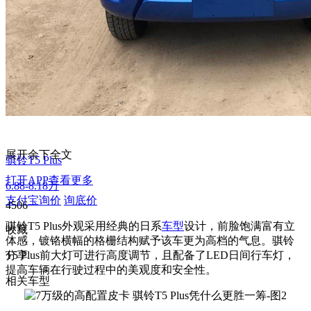
展开余下全文
骐铃T5 Plus
打开APP查看更多
6.88-8.18万
支付宝询价
询底价
4506
骐铃T5 Plus外观采用经典的日系
车型
设计，前脸饱满富有立
收藏
体感，镀铬横幅的格栅结构赋予该车更为高档的气息。骐铃
T5 Plus前大灯可进行高度调节，且配备了LED日间行车灯，
分享
提高车辆在行驶过程中的美观度和安全性。
相关车型