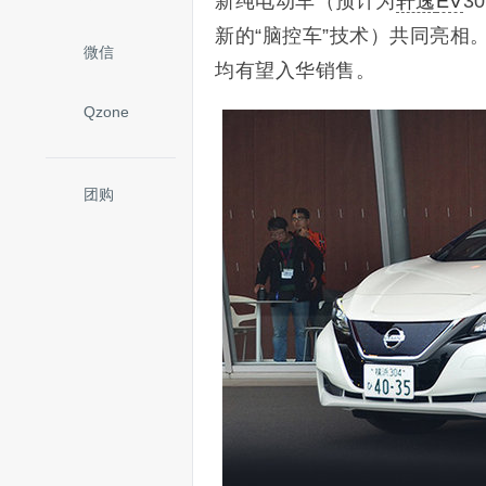
新纯电动车（预计为
轩逸
EV
3
新的“脑控车”技术）共同亮相
微信
均有望入华销售。
Qzone
团购