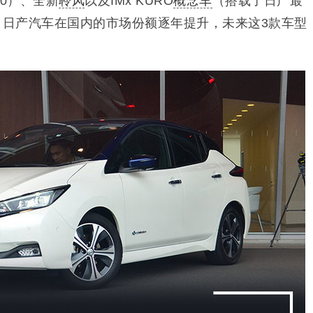
00）、全新
聆风
以及IMx KURO
概念车
（搭载了日产最
。日产汽车在国内的市场份额逐年提升，未来这3款车型