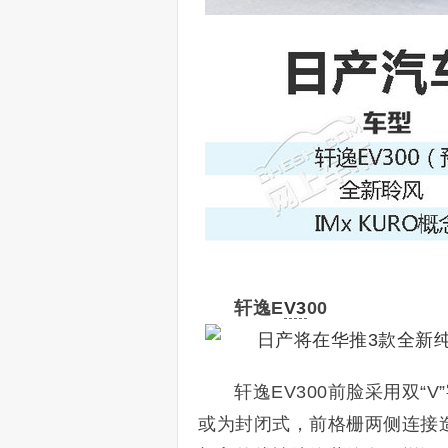
轩逸E
V3
00
轩逸EV300前脸采用双“
或为封闭式，前格栅两侧连接