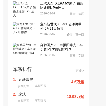
上汽大众ID.ERA 5X来了 轴距
比途观L Pro还大
2026-08-07
作者：徐辉
宝马新世代iX3 40L证件照曝
光 8月21日预售
2026-08-07
作者：莫一西
奔驰国产VLE申报图曝光：车
长超5米3轴距超3米3
2026-08-07
作者：李超
车系排行
更多>
1.
五菱宏光
4.6万起
车型图片
参数配置
2.
途观
18.98万起
车型图片
参数配置