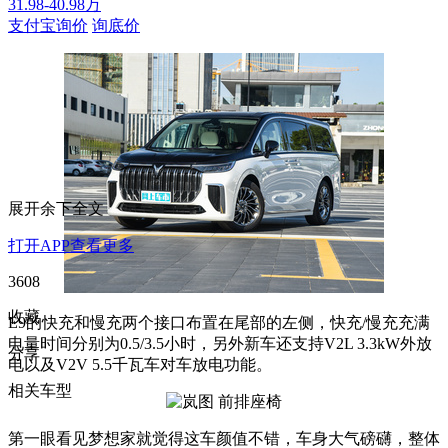
31.98-40.98万
支付宝询价
询底价
展开余下全文
打开APP查看更多
3608
收藏
E9的快充和慢充两个接口布置在尾部的左侧，快充/慢充充满
电量时间分别为0.5/3.5小时，另外新车还支持V2L 3.3kW外放
分享
电以及V2V 5.5千瓦车对车放电功能。
相关车型
第一眼看见梦想家就觉得这车颜值不错，车身大气磅礴，整体