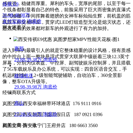
感很强，稳健而厚重。犀利的车头，宽厚的尾部，以至于每一
传祺 E9
个线条都彰显着自己的特色，前脸采用了巨大而密集的直瀑式
31.98-40.98万
进气格栅，中间挥舞着翅膀的女神车标灿灿生辉，前机盖的筋
支付宝询价
询底价
线跟车标交相呼应，贯穿式LED灯组造型无论是熄灭状态，还
网友还看了
是点亮后的效果都对新车的外观进行了有力的加持。
赛那
进入到车内最吸引人的就是它整体稳重的设计风格，很有质感
的中控台上面一整块悬浮式贯穿大联屏中镶嵌着三块12.3英寸
29.88-39.38万
询底价
屏幕，分别为仪表盘、中控屏、副驾驶娱乐控制屏，并且搭载
了5G车载娱乐及办公系统，可以实现：四音区语音交互，手
机远程控制，L2+级智能驾驶辅助，自动泊车，360全景影
格瑞维亚
像，整车OTA升级等。
29.98-39.98万
询底价
经销商联系方式
高山
岚图空间·西安幸福林带环球港店 176 9111 0916
27.28-35.38万
询底价
岚图空间·西安朝阳门益田假日店 187 0921 0396
相关文章
换一批
岚图空间·西安永宁门王府井店 180 6663 3560