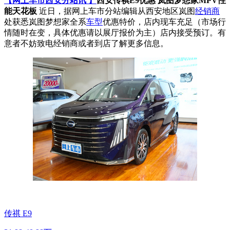
【网上车市西安分站讯 】
西安传祺E9优惠 岚图梦想家MPV性
能天花板
近日，据网上车市分站编辑从西安地区岚图
经销商
处获悉岚图梦想家全系
车型
优惠特价，店内现车充足（市场行
情随时在变，具体优惠请以展厅报价为主）店内接受预订。有
意者不妨致电经销商或者到店了解更多信息。
传祺 E9