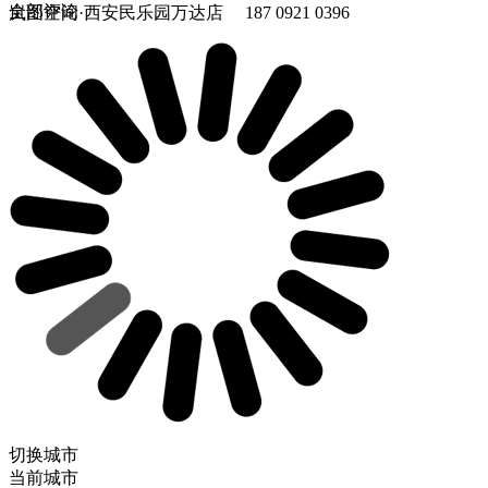
全部评论
岚图空间·西安民乐园万达店 187 0921 0396
切换城市
当前城市