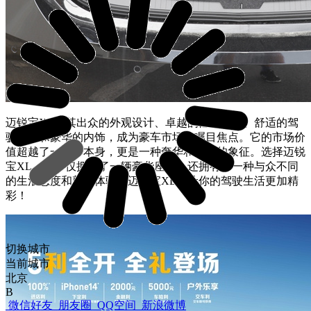
迈锐宝XL以其出众的外观设计、卓越的性能表现、舒适的驾
驶体验和豪华的内饰，成为豪车市场的瞩目焦点。它的市场价
值超越了一辆车本身，更是一种奢华和品味的象征。选择迈锐
宝XL，你不仅拥有了一辆豪华座驾，还拥有了一种与众不同
的生活态度和尊贵体验。迈锐宝XL，让你的驾驶生活更加精
彩！
切换城市
当前城市
北京
B
微信好友
朋友圈
QQ空间
新浪微博