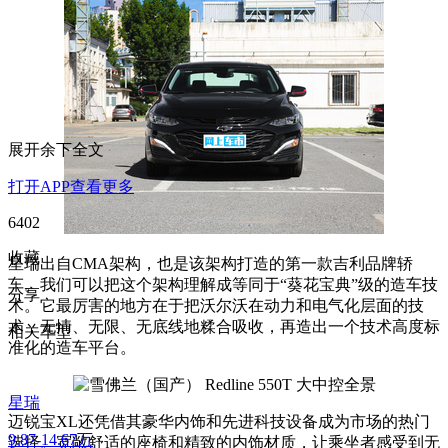
展开余下全文
打开APP查看更多
6402
收藏
星瑞出自CMA架构，也是该架构打造的第一款吉利品牌轿
车。我们可以把这个架构理解成等同于“葵花宝典”级的造车技
分享
术。它最厉害的地方在于把沃尔沃在动力和电气化层面的技
术，无情、无限、无底线地糅合吸收，再造出一个技术高度标
相关车型
准化的造车平台。
星瑞
迈锐宝XL还凭借其豪华内饰和先进科技设备成为市场的热门
9.87-14.67万
选择。宽敞舒适的座椅和精致的内饰材质，让乘坐者感受到无