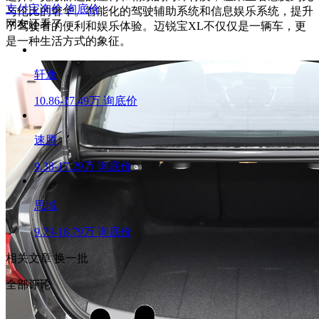
支付宝询价
询底价
与伦比的奢华。智能化的驾驶辅助系统和信息娱乐系统，提升
网友还看了
了驾驶者的便利和娱乐体验。迈锐宝XL不仅仅是一辆车，更
是一种生活方式的象征。
轩逸
10.86-17.49万
询底价
速腾
9.38-17.29万
询底价
思域
9.79-18.79万
询底价
相关文章
换一批
全部评论