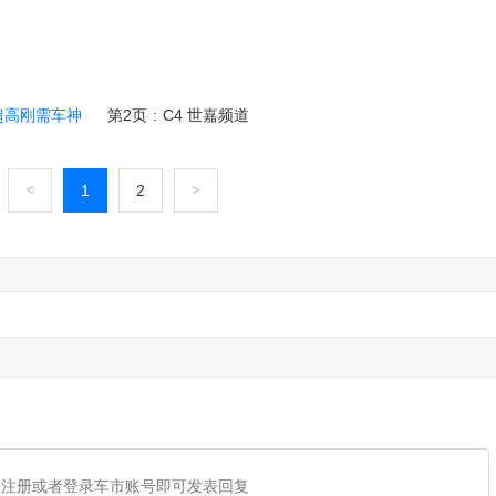
超高刚需车神
第2页
:
C4 世嘉频道
<
1
2
>
您注册或者登录车市账号即可发表回复