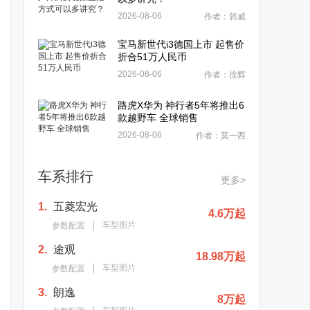
2026-08-06
作者：韩威
宝马新世代i3德国上市 起售价
折合51万人民币
2026-08-06
作者：徐辉
路虎X华为 神行者5年将推出6
款越野车 全球销售
2026-08-06
作者：莫一西
车系排行
更多>
1.
五菱宏光
4.6万起
车型图片
参数配置
2.
途观
18.98万起
车型图片
参数配置
3.
朗逸
8万起