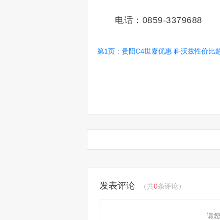
电话：0859-3379688
第1页
:
贵阳C4世嘉优惠 科沃兹性价比
发表评论
（共
0
条评论）
请