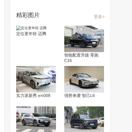
精彩图片
更多>
定位更年轻 迈腾
智能配置升级 零跑
C16
实力派新秀 eπ008
强势来袭 智己L6