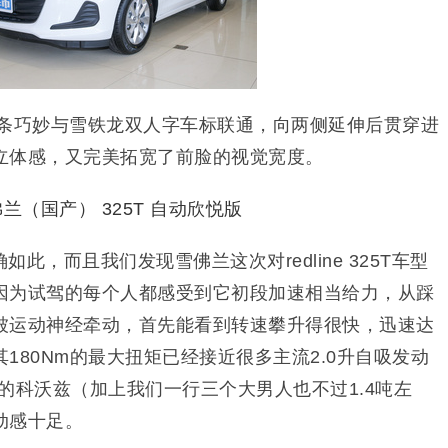
横条巧妙与雪铁龙双人字车标联通，向两侧延伸后贯穿进
立体感，又完美拓宽了前脸的视觉宽度。
此，而且我们发现雪佛兰这次对redline 325T车型
因为试驾的每个人都感受到它初段加速相当给力，从踩
被运动神经牵动，首先能看到转速攀升得很快，迅速达
180Nm的最大扭矩已经接近很多主流2.0升自吸发动
g的科沃兹（加上我们一行三个大男人也不过1.4吨左
动感十足。