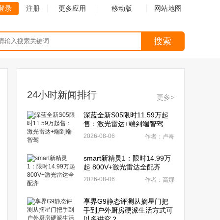
登录
注册
更多应用
移动版
网站地图
搜索
24小时新闻排行
更多>
深蓝全新S05限时11.59万起
售：激光雷达+端到端智驾
2026-08-06
作者：卢奇
smart新精灵1：限时14.99万
起 800V+激光雷达全配齐
2026-08-06
作者：高娜
享界G9静态评测从摘星门把
手到户外厨房硬派生活方式可
以多讲究？