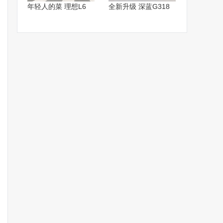
年轻人的菜 理想L6
全新升级 深蓝G318