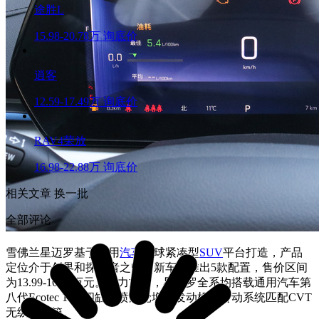
途胜L
15.98-20.78万
询底价
逍客
12.59-17.49万
询底价
RAV4荣放
16.98-22.88万
询底价
相关文章
换一批
全部评论
雪佛兰星迈罗基于通用
汽车
全球紧凑型
SUV
平台打造，产品
定位介于创界和探界者之间。新车共推出5款配置，售价区间
为13.99-16.49万元。动力方面，星迈罗全系均搭载通用汽车第
八代Ecotec 1.5T四缸直喷涡轮增压发动机，传动系统匹配CVT
无级变速箱。