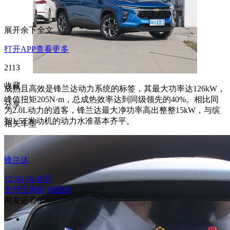
展开余下全文
打开APP查看更多
2113
收藏
成熟且高效是锋兰达动力系统的标签，其最大功率达126kW，
峰值扭矩205N·m，总成热效率达到同级领先的40%。相比同
分享
为2.0L动力的逍客，锋兰达最大净功率高出整整15kW，与缤
智1.5T发动机的动力水准基本齐平。
相关车型
锋兰达
12.58-18.48万
支付宝询价
询底价
网友还看了