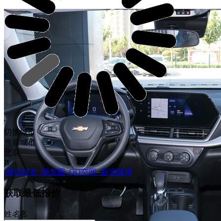
切换城市
当前城市
北京
B
微信好友
朋友圈
QQ空间
新浪微博
获取最低报价
姓
名
名