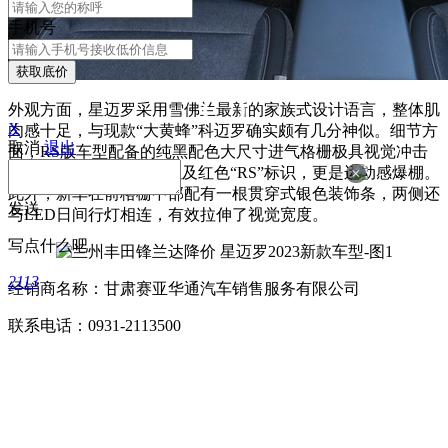
手机号
获取底价
外观方面，星迈罗采用雪佛兰最新的家族式设计语言，整体肌
X
肉感十足，与现款“大黄蜂”科迈罗确实颇有几分神似。细节方
取消
退出
面，RS版车型配备的纯黑配色大尺寸进气格栅极具视觉冲击
×
力，再辅以黑色“领结”以及红色“RS”标识，更是运动感爆棚。
此外，新车在前格栅中部配有一根贯穿式银色装饰条，两侧还
发送
与LED日间行灯相连，有效拉伸了视觉宽度。
写点什么吧
2113
经销商名称：甘肃赛亚华通汽车销售服务有限公司
联系电话：0931-2113500
展厅地址：兰州市城关区均家滩370号雪佛兰
4S店
经销商名称：甘肃同利达汽车销售服务有限公司
联系电话：0931-2502555