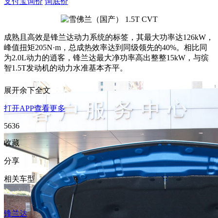
支付宝询价
询底价
成熟且高效是锋兰达动力系统的标签，其最大功率达126kW，
峰值扭矩205N·m，总成热效率达到同级领先的40%。相比同
为2.0L动力的逍客，锋兰达最大净功率高出整整15kW，与缤
智1.5T发动机的动力水准基本齐平。
展开余下全文
打开APP查看更多
5636
收藏
分享
相关车型
锋兰达