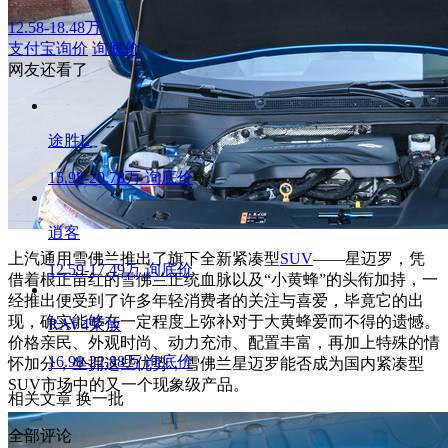
12.58-18.48万
支付宝询价
询底价
网友还看了
途胜L
15.98-20.78万
询底价
逍客
上汽通用雪佛兰推出了旗下全新紧凑型
SUV
——星迈罗，凭
12.59-17.49万
询底价
借着根正苗红的雪佛兰正统血脉以及“小黄蜂”的头衔加持，一
经推出便受到了许多年轻消费者的关注与喜爱，毕竟它的出
现，确实能够在一定程度上弥补对于大黄蜂爱而不得的遗憾。
RAV4荣放
价格亲民、外观时尚、动力充沛、配置丰富，再加上特殊的情
16.98-22.88万
询底价
怀加分，坐拥这些优势，雪佛兰星迈罗能否成为国内紧凑型
SUV市场中的又一个现象级产品。
相关文章
换一批
全部评论