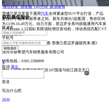
B
微信好友
朋友圈
QQ空间
新浪微博
雪佛兰星迈罗基于通用
汽车
全球紧凑型SUV平台打造，产品
获取最低报价
定位介于创界和探界者之间。新车共推出5款配置，售价区间
为13.99-16.49万元。动力方面，星迈罗全系均搭载通用汽车第
姓
名
名
八代Ecotec 1.5T四缸直喷涡轮增压发动机，传动系统匹配CVT
无级变速箱。
手机号
获取底价
漯河市新希望汽车销售服务有限公司
销售热线：0395-3398899
X
取消
退出
地址：河南省漯河市源汇区107国道与桂江路交叉口
×
发送
写点什么吧
5636