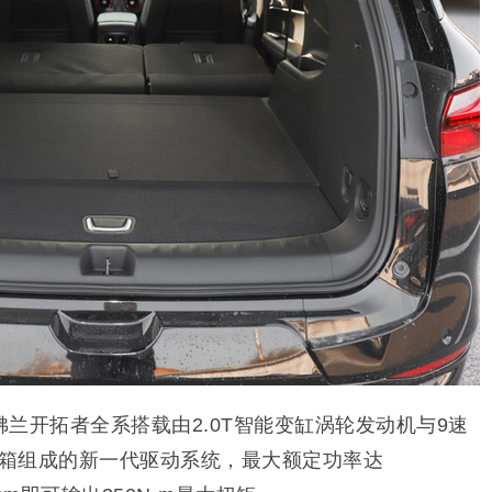
兰开拓者全系搭载由2.0T智能变缸涡轮发动机与9速
变速箱组成的新一代驱动系统，最大额定功率达