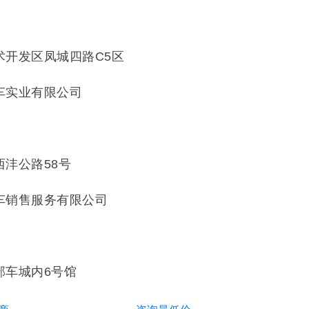
2
术开发区凤城四路C5区
车实业有限公司
1
沣公路58号
车销售服务有限公司
6
部车城内6号馆