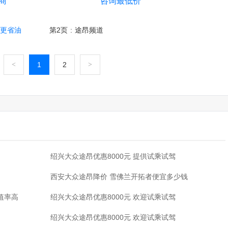
商
咨询最低价
者更省油
第2页
:
途昂频道
<
1
2
>
·
绍兴大众途昂优惠8000元 提供试乘试驾
·
西安大众途昂降价 雪佛兰开拓者便宜多少钱
·
值率高
绍兴大众途昂优惠8000元 欢迎试乘试驾
·
绍兴大众途昂优惠8000元 欢迎试乘试驾