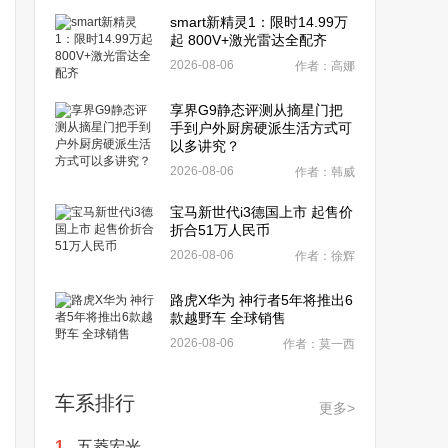
smart新精灵1：限时14.99万
起 800V+激光雷达全配齐
2026-08-06
作者：高娜
享界G9静态评测从摘星门把
手到户外厨房硬派生活方式可
以多讲究？
2026-08-06
作者：韩威
宝马新世代i3德国上市 起售价
折合51万人民币
2026-08-06
作者：徐辉
路虎X华为 神行者5年将推出6
款越野车 全球销售
2026-08-06
作者：莫一西
车系排行
更多>
1.
五菱宏光