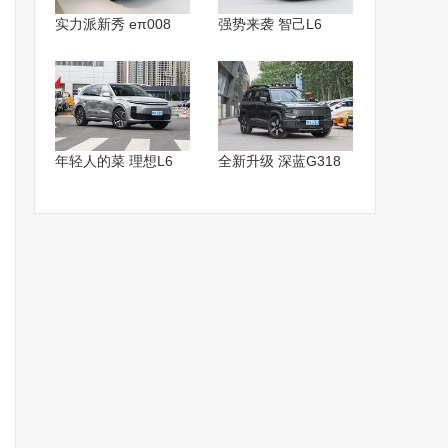
实力派新秀 eπ008
强势来袭 智己L6
年轻人的菜 理想L6
全新升级 深蓝G318