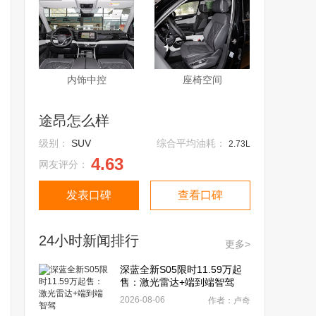
内饰中控
座椅空间
途昂怎么样
级别：
SUV
综合平均油耗：
2.73L
4.63
网友评分：
发表口碑
查看口碑
24小时新闻排行
更多>
深蓝全新S05限时11.59万起
售：激光雷达+端到端智驾
2026-08-06
作者：卢奇