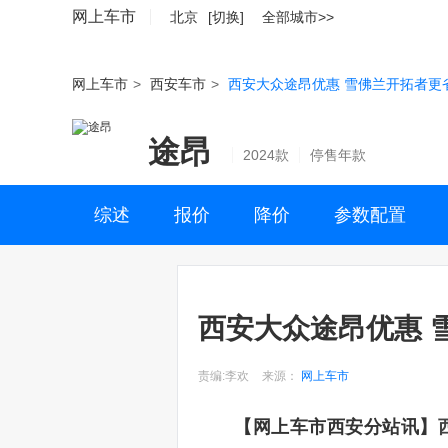
网上车市
北京
[切换]
全部城市>>
网上车市
>
西安车市
>
西安大众途昂优惠 雪佛兰开拓者更
途昂
2024款
停售年款
综述
报价
降价
参数配置
西安大众途昂优惠 
责编:李欢
来源：
网上车市
【网上车市西安分站讯】