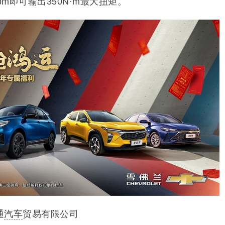
00rpm即可输出350N·m最大扭矩。
通
汽车
贸易有限公司